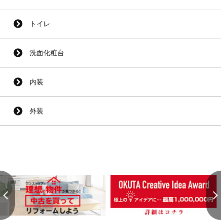
トイレ
洗面化粧台
内装
外装