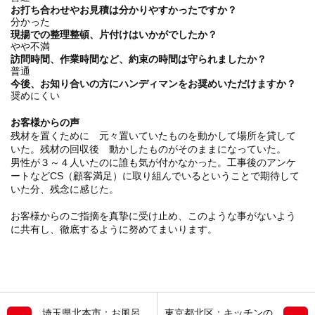
お打ち合わせやお見積は分かりやすかったですか？
分かった
現揚での整理整頓、片付けはいかがでしたか？
やや不満
訪問時間、作業時間など、約束の時間は守られましたか？
普通
今後、お知り合いの方にハンディマンをお奨めいただけますか？
奨めにくい
お客様からの声
残材を置くために 元々置いていたものを動かして場所を貸して
いた。残材の回収後 動かしたものがそのままになっていた。
男性が３～４人いたのに誰も気が付かなかった。工事後のアンケ
ートなどCS（顧客満足）に取り組んでいるということで期待して
いた分、残念に感じた。
お客様からのご指摘を真摯に受け止め、このような事がないよう
に共有し、徹底するように努めてまいります。
埼玉県北本市：お風呂
東京都北区：キッチンの