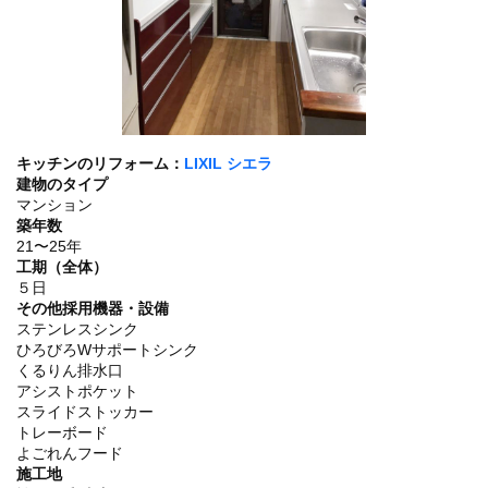
キッチンのリフォーム：
LIXIL シエラ
建物のタイプ
マンション
築年数
21〜25年
工期（全体）
５日
その他採用機器・設備
ステンレスシンク
ひろびろWサポートシンク
くるりん排水口
アシストポケット
スライドストッカー
トレーボード
よごれんフード
施工地