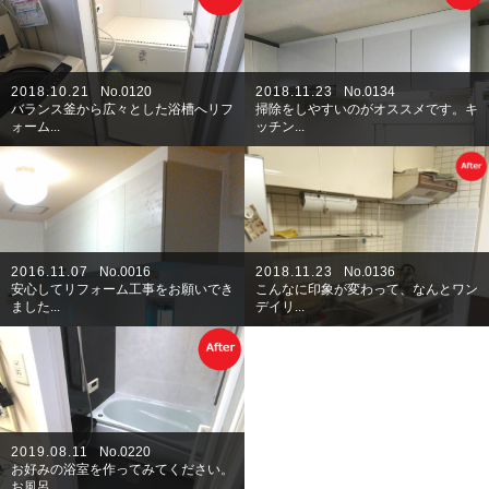
2018.10.21
No.0120
2018.11.23
No.0134
バランス釜から広々とした浴槽へリフ
掃除をしやすいのがオススメです。キ
ォーム...
ッチン...
2016.11.07
No.0016
2018.11.23
No.0136
安心してリフォーム工事をお願いでき
こんなに印象が変わって、なんとワン
ました...
デイリ...
2019.08.11
No.0220
お好みの浴室を作ってみてください。
お風呂...