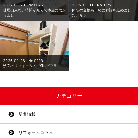
2017.03.20
No.0025
2019.03.11
No.0179
使用出来ない時間が短くて本当に助か
内装の交換も一緒にお話を進めまし
りまし...
た。キッ...
2026.01.26
No.0298
洗面のリフォーム：LIXIL ピアラ
カテゴリー
新着情報
リフォームコラム