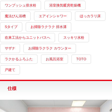
ワンプッシュ排水栓
浴室換気暖房乾燥機
魔法びん浴槽
エアインシャワー
ほっカラリ床
Sタイプ
お掃除ラクラク 排水溝
在来工法からユニットバスへ
スッキリ水栓
サザナ
お掃除ラクラク カウンター
ラクかるふろふた
お風呂浴室
TOTO
戸建て
仕様