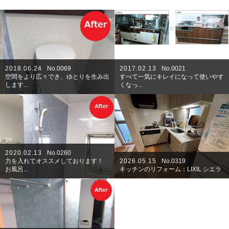
2018.06.24
No.0069
2017.02.13
No.0021
空間をより広々でき、ゆとりを生み出
すべて一気にキレイになって使いやす
します...
くなっ...
2020.02.13
No.0260
力を入れてオススメしております！
2026.05.15
No.0319
お風呂...
キッチンのリフォーム：LIXIL シエラ