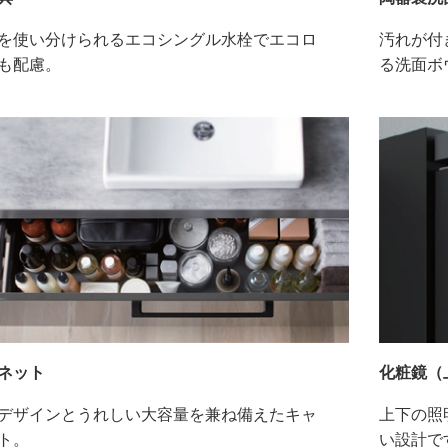
を使い分けられるエコシングル水栓でエコロ
汚れが付
も配慮。
る洗面ボ
ネット
化粧鏡（
デザインとうれしい大容量を兼ね備えたキャ
上下の照
ト。
い設計で