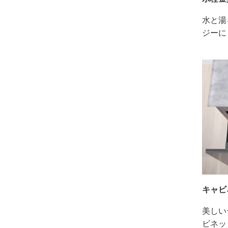
水と湯
ジーに
キャビ
美しい
ビネッ