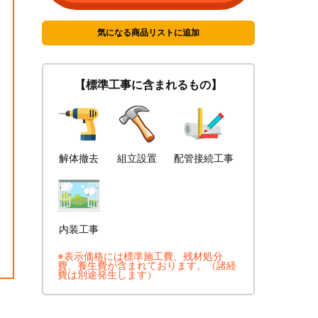
気になる商品リストに追加
【標準工事に含まれるもの】
解体撤去
組立設置
配管接続工事
内装工事
※表示価格には標準施工費、残材処分
費、養生費が含まれております。（諸経
費は別途発生します）