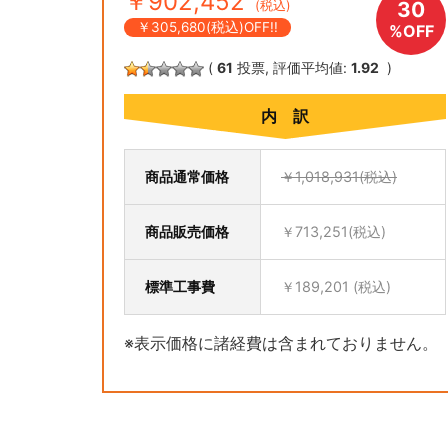
￥902,452
30
(税込)
￥305,680(税込)OFF!!
%OFF
(
61
投票, 評価平均値:
1.92
)
内 訳
商品通常価格
￥1,018,931(税込)
商品販売価格
￥713,251(税込)
標準工事費
￥189,201 (税込)
※表示価格に諸経費は含まれておりません。