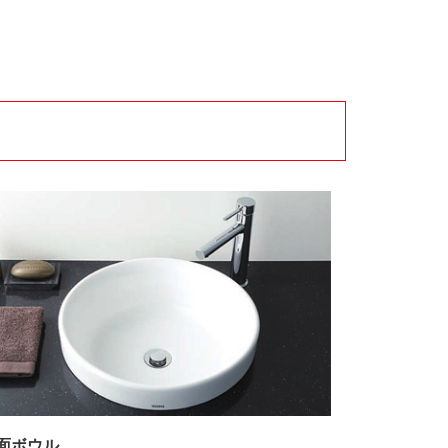
）
面ボウル