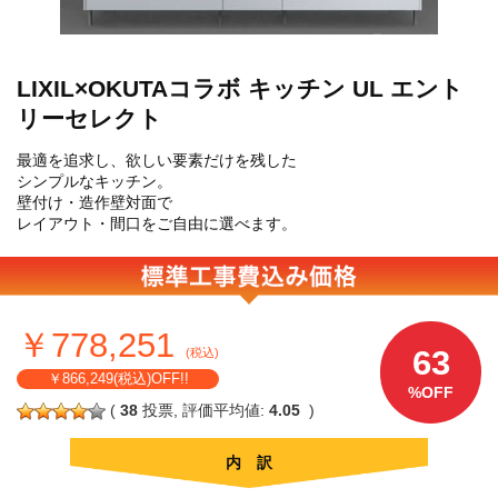
LIXIL×OKUTAコラボ キッチン UL エント
リーセレクト
最適を追求し、欲しい要素だけを残した
シンプルなキッチン。
壁付け・造作壁対面で
レイアウト・間口をご自由に選べます。
￥778,251
63
(税込)
￥866,249(税込)OFF!!
%OFF
(
38
投票, 評価平均値:
4.05
)
内 訳