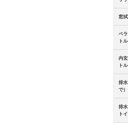
窓拭
ベラ
トル
内玄
トル
排水
で）
排水
トイ