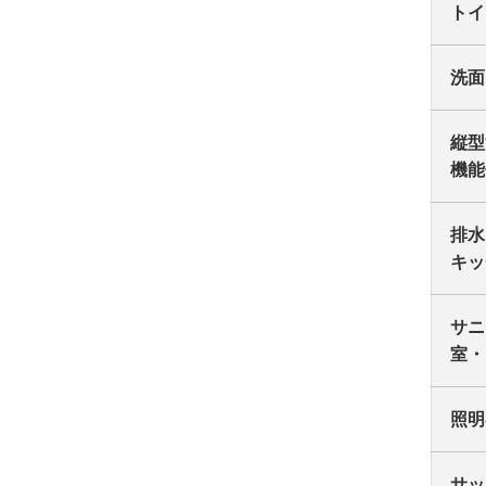
トイ
洗面
縦型
機能
排水
キッ
サニ
室・
照明
サッ