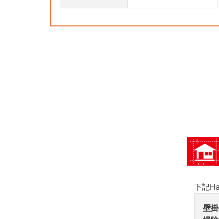
下記H
壁掛