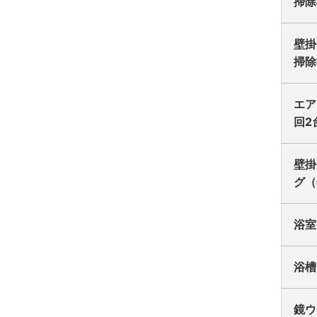
掃除
壁掛
掃除
エア
回2
壁掛
グ（
浴室
浴槽
鏡ウ