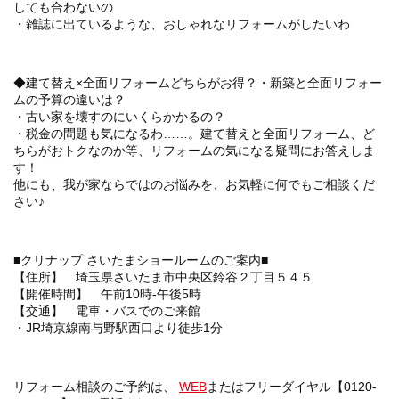
しても合わないの
・雑誌に出ているような、おしゃれなリフォームがしたいわ
◆建て替え×全面リフォームどちらがお得？・新築と全面リフォー
ムの予算の違いは？
・古い家を壊すのにいくらかかるの？
・税金の問題も気になるわ……。建て替えと全面リフォーム、ど
ちらがおトクなのか等、リフォームの気になる疑問にお答えしま
す！
他にも、我が家ならではのお悩みを、お気軽に何でもご相談くだ
さい♪
■クリナップ さいたまショールームのご案内■
【住所】 埼玉県さいたま市中央区鈴谷２丁目５４５
【開催時間】 午前10時-午後5時
【交通】 電車・バスでのご来館
・JR埼京線南与野駅西口より徒歩1分
リフォーム相談のご予約は、
WEB
またはフリーダイヤル【0120-