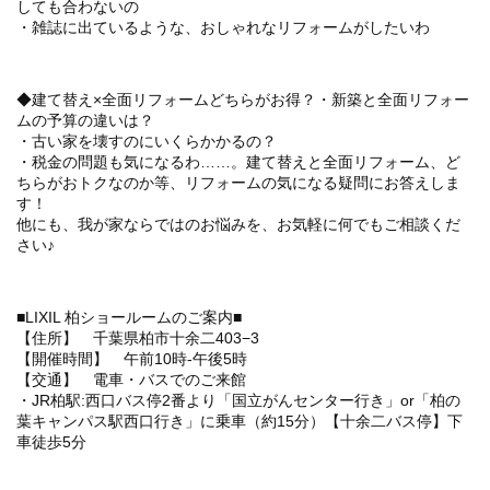
しても合わないの
・雑誌に出ているような、おしゃれなリフォームがしたいわ
◆建て替え×全面リフォームどちらがお得？・新築と全面リフォー
ムの予算の違いは？
・古い家を壊すのにいくらかかるの？
・税金の問題も気になるわ……。建て替えと全面リフォーム、ど
ちらがおトクなのか等、リフォームの気になる疑問にお答えしま
す！
他にも、我が家ならではのお悩みを、お気軽に何でもご相談くだ
さい♪
■LIXIL 柏ショールームのご案内■
【住所】 千葉県柏市十余二403−3
【開催時間】 午前10時-午後5時
【交通】 電車・バスでのご来館
・JR柏駅:西口バス停2番より「国立がんセンター行き」or「柏の
葉キャンパス駅西口行き」に乗車（約15分）【十余二バス停】下
車徒歩5分