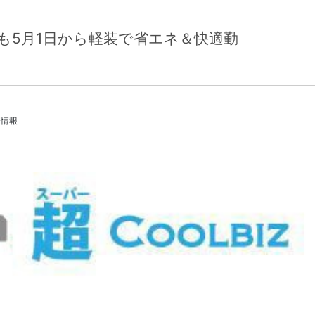
年も5月1日から軽装で省エネ＆快適勤
リー
着情報