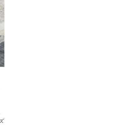
節
事
ズ