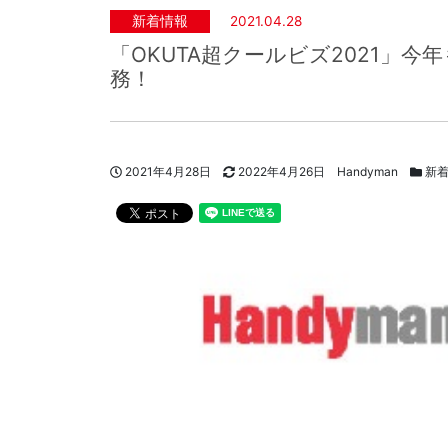
新着情報
2021.04.28
「OKUTA超クールビズ2021」今
務！
投稿日
更新日
著者
カテゴ
2021年4月28日
2022年4月26日
Handyman
新