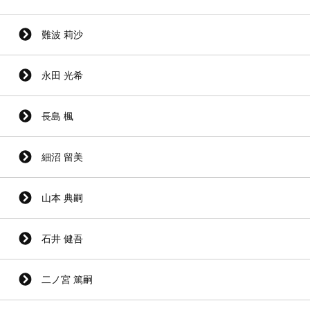
難波 莉沙
永田 光希
長島 楓
細沼 留美
山本 典嗣
石井 健吾
二ノ宮 篤嗣