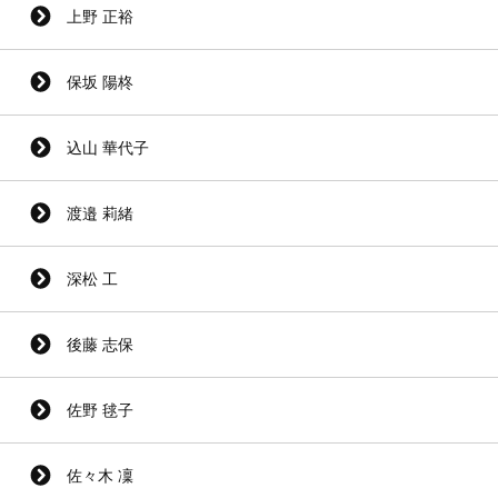
上野 正裕
保坂 陽柊
込山 華代子
渡邉 莉緒
深松 工
後藤 志保
佐野 毬子
佐々木 凜