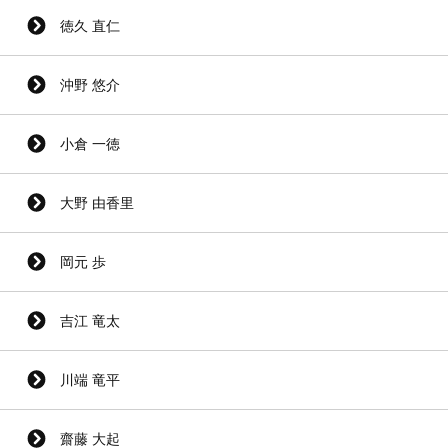
徳久 直仁
沖野 悠介
小倉 一徳
大野 由香里
岡元 歩
吉江 竜太
川端 竜平
齋藤 大起