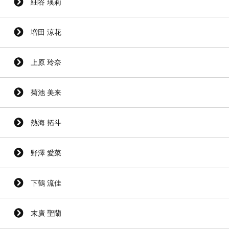
細谷 瑛莉
増田 涼花
上原 玲奈
菊池 美来
熱海 拓斗
野澤 愛菜
下鶴 流佳
末廣 聖蘭