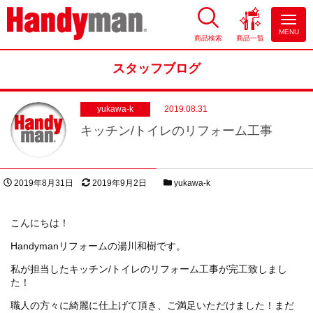
MENU
商品検索
商品一覧
お風呂やキッチンのリフォーム
ならハンディマン
スタッフブログ
yukawa-k
2019.08.31
キッチン/トイレのリフォーム工事
投稿日
更新日
スタッフブログカテゴリー
2019年8月31日
2019年9月2日
yukawa-k
著者
こんにちは！
Handymanリフォームの湯川和樹です。
私が担当したキッチン/トイレのリフォーム工事が完工致しまし
た！
職人の方々に綺麗に仕上げて頂き、ご満足いただけました！まだ