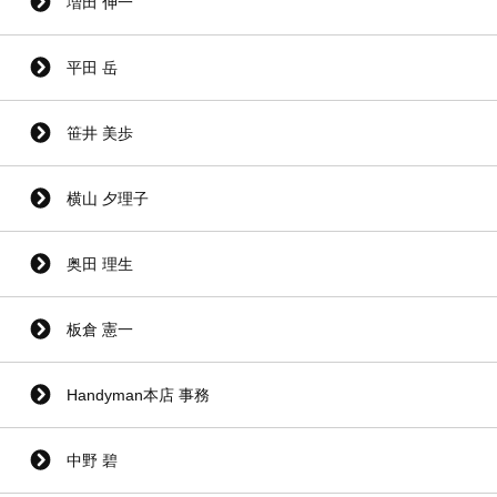
増田 伸一
平田 岳
笹井 美歩
横山 夕理子
奥田 理生
板倉 憲一
Handyman本店 事務
中野 碧