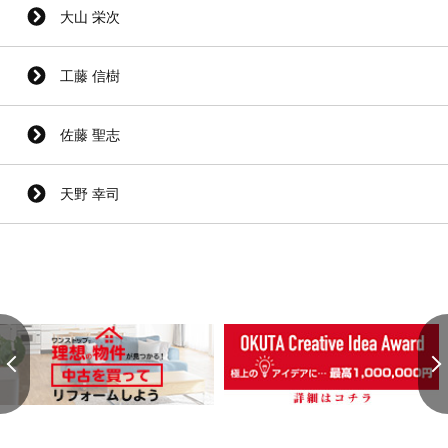
大山 栄次
工藤 信樹
佐藤 聖志
天野 幸司