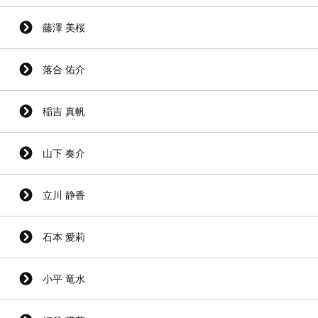
藤澤 美桜
落合 佑介
稲吉 真帆
山下 奏介
立川 静香
石本 愛莉
小平 竜水