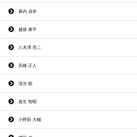
幕内 貞幸
越後 康平
八木澤 亮二
高橋 正人
清光 順
嘉生 智昭
小野田 大輔