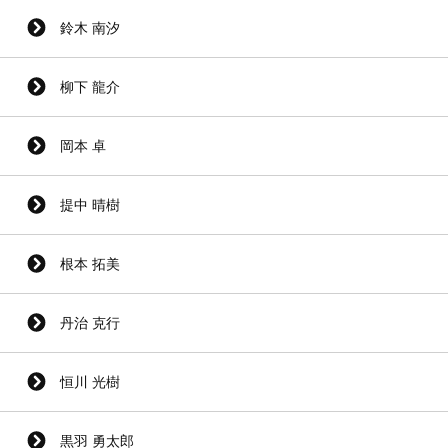
鈴木 南汐
柳下 龍介
岡本 卓
提中 晴樹
根本 拓美
丹治 克行
恒川 光樹
黒羽 勇太郎