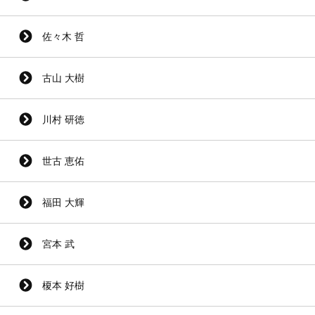
佐々木 哲
古山 大樹
川村 研徳
世古 恵佑
福田 大輝
宮本 武
榎本 好樹