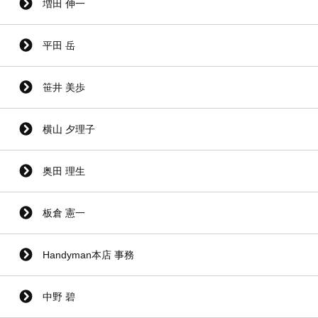
増田 伸一
平田 岳
笹井 美歩
横山 夕理子
奥田 理生
板倉 憲一
Handyman本店 事務
中野 碧