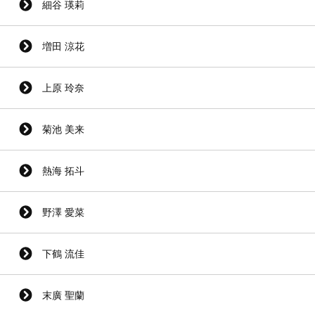
細谷 瑛莉
増田 涼花
上原 玲奈
菊池 美来
熱海 拓斗
野澤 愛菜
下鶴 流佳
末廣 聖蘭