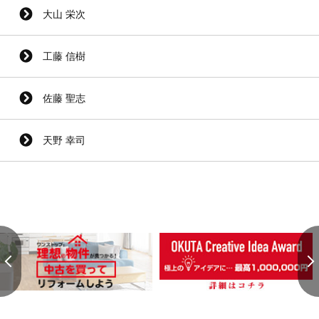
大山 栄次
工藤 信樹
佐藤 聖志
天野 幸司