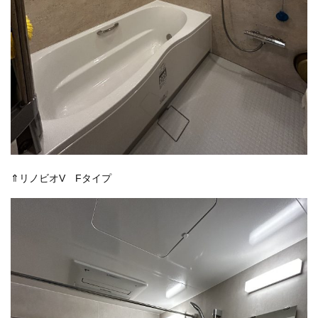
⇑リノビオV Fタイプ