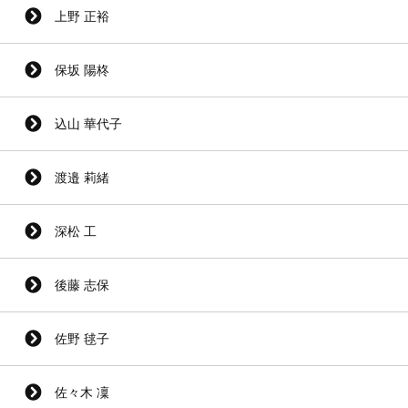
上野 正裕
保坂 陽柊
込山 華代子
渡邉 莉緒
深松 工
後藤 志保
佐野 毬子
佐々木 凜