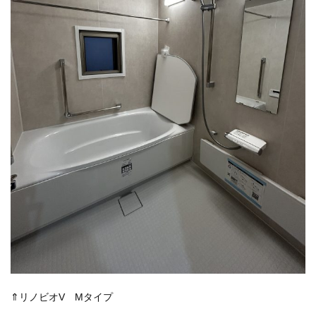
⇑リノビオV Mタイプ