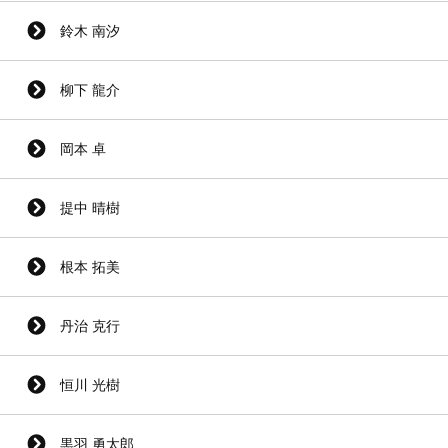
鈴木 南汐
柳下 龍介
岡本 卓
提中 晴樹
根本 拓美
丹治 克行
恒川 光樹
黒羽 勇太郎