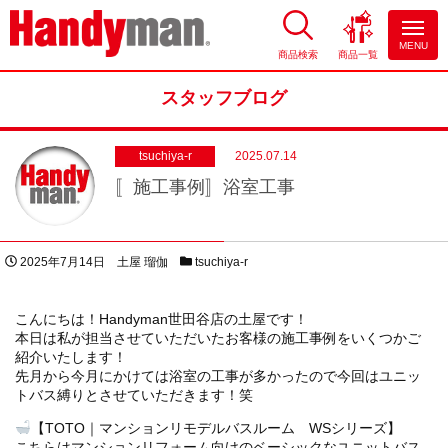
MENU
商品検索
商品一覧
お風呂やキッチンのリフォーム
ならハンディマン
スタッフブログ
tsuchiya-r
2025.07.14
〚施工事例〛浴室工事
投稿日
著者
スタッフブログカテゴリー
2025年7月14日
土屋 瑠伽
tsuchiya-r
こんにちは！Handyman世田谷店の土屋です！
本日は私が担当させていただいたお客様の施工事例をいくつかご
紹介いたします！
先月から今月にかけては浴室の工事が多かったので今回はユニッ
トバス縛りとさせていただきます！笑
【TOTO｜マンションリモデルバスルーム WSシリーズ】
こちらはマンションリフォーム向けのベーシックなユニットバス