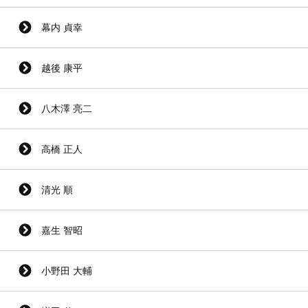
幕内 貞幸
越後 康平
八木澤 亮二
高橋 正人
清光 順
嘉生 智昭
小野田 大輔