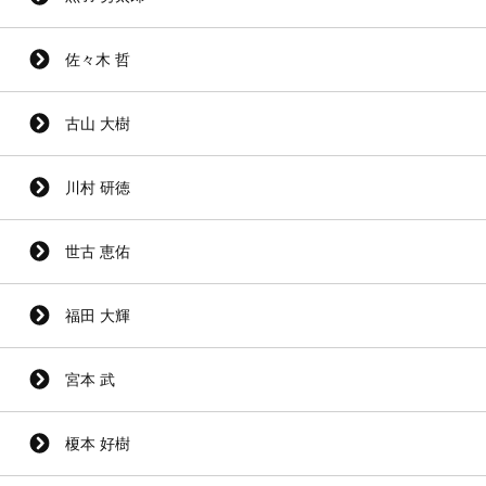
佐々木 哲
古山 大樹
川村 研徳
世古 恵佑
福田 大輝
宮本 武
榎本 好樹