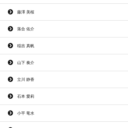
藤澤 美桜
落合 佑介
稲吉 真帆
山下 奏介
立川 静香
石本 愛莉
小平 竜水