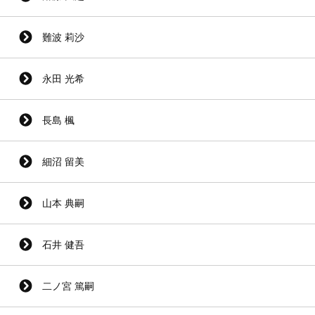
難波 莉沙
永田 光希
長島 楓
細沼 留美
山本 典嗣
石井 健吾
二ノ宮 篤嗣