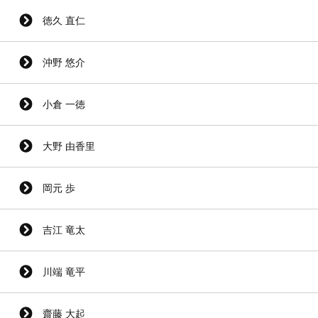
徳久 直仁
沖野 悠介
小倉 一徳
大野 由香里
岡元 歩
吉江 竜太
川端 竜平
齋藤 大起