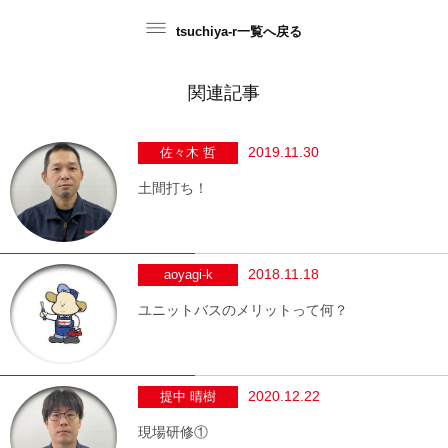
tsuchiya-r一覧へ戻る
関連記事
2019.11.30
佐々木 哲
土間打ち！
2018.11.18
aoyagi-k
ユニットバスのメリットって何？
2020.12.22
提中 晴樹
現場研修①