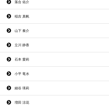
落合 佑介
稲吉 真帆
山下 奏介
立川 静香
石本 愛莉
小平 竜水
細谷 瑛莉
増田 涼花