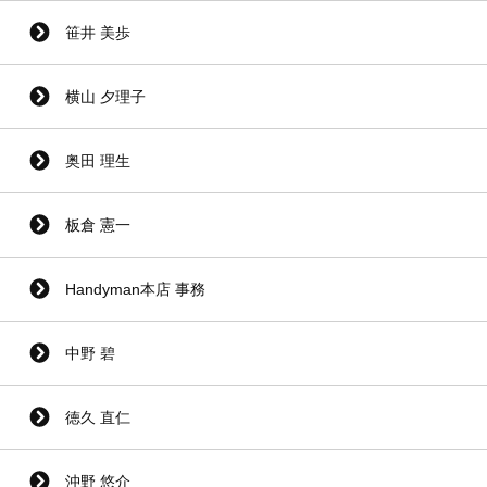
笹井 美歩
横山 夕理子
奥田 理生
板倉 憲一
Handyman本店 事務
中野 碧
徳久 直仁
沖野 悠介