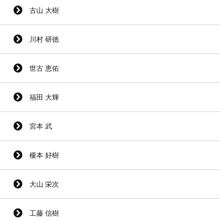
古山 大樹
川村 研徳
世古 恵佑
福田 大輝
宮本 武
榎本 好樹
大山 栄次
工藤 信樹