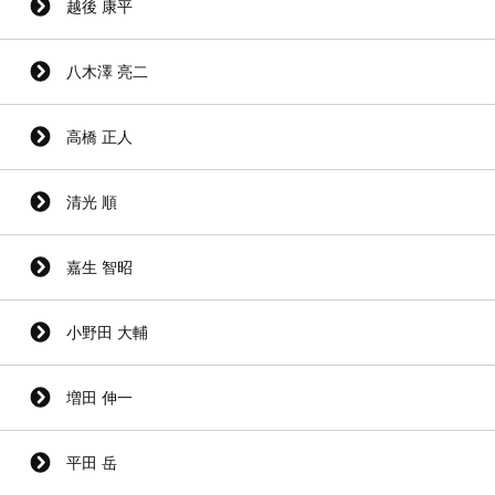
越後 康平
八木澤 亮二
高橋 正人
清光 順
嘉生 智昭
小野田 大輔
増田 伸一
平田 岳