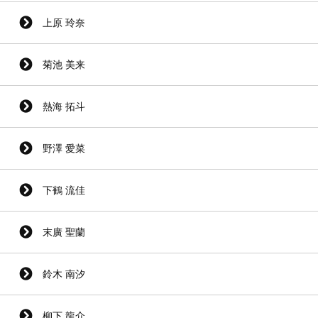
上原 玲奈
菊池 美来
熱海 拓斗
野澤 愛菜
下鶴 流佳
末廣 聖蘭
鈴木 南汐
柳下 龍介