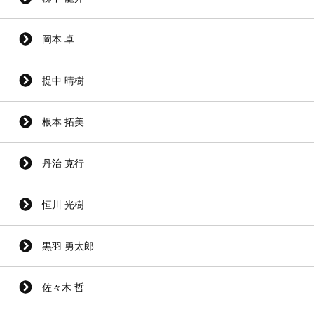
岡本 卓
提中 晴樹
根本 拓美
丹治 克行
恒川 光樹
黒羽 勇太郎
佐々木 哲