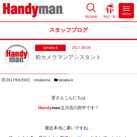
MENU
商品検索
商品一覧
お風呂やキッチンのリフォーム
ならハンディマン
スタッフブログ
tanaka-k
2017.08.08
初カメラマンアシスタント
投稿日
著者
スタッフブログカテゴリー
2017年8月8日
createone
tanaka-k
皆さんこんにちは
Handy
man
立川店の田中です！
最近本当に暑いですね…