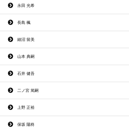
永田 光希
長島 楓
細沼 留美
山本 典嗣
石井 健吾
二ノ宮 篤嗣
上野 正裕
保坂 陽柊