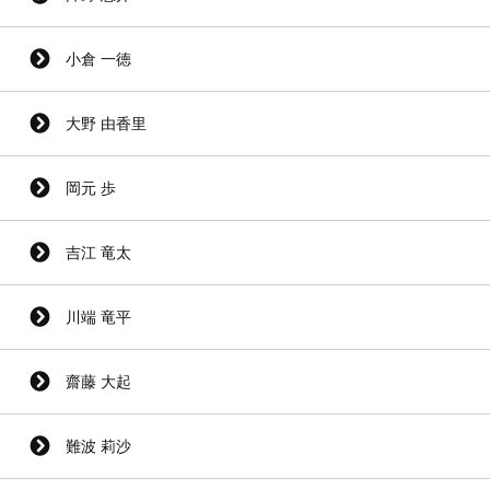
小倉 一徳
大野 由香里
岡元 歩
吉江 竜太
川端 竜平
齋藤 大起
難波 莉沙