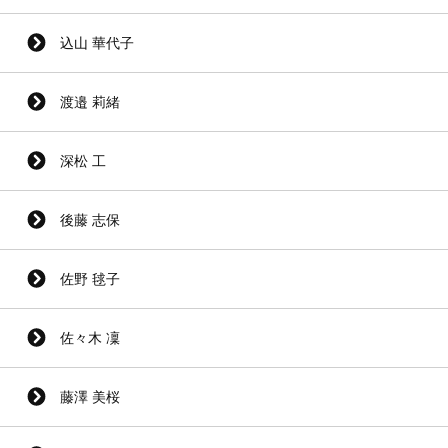
込山 華代子
渡邉 莉緒
深松 工
後藤 志保
佐野 毬子
佐々木 凜
藤澤 美桜