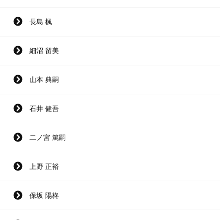
長島 楓
細沼 留美
山本 典嗣
石井 健吾
二ノ宮 篤嗣
上野 正裕
保坂 陽柊