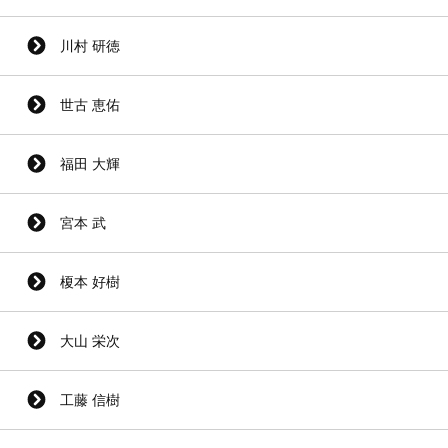
川村 研徳
世古 恵佑
福田 大輝
宮本 武
榎本 好樹
大山 栄次
工藤 信樹