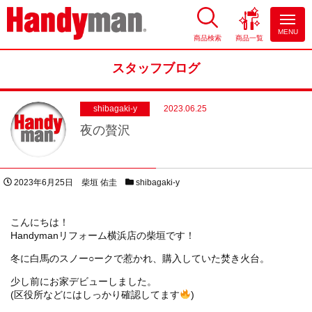
MENU
商品検索
商品一覧
お風呂やキッチンのリフォーム
ならハンディマン
スタッフブログ
shibagaki-y
2023.06.25
夜の贅沢
投稿日
著者
スタッフブログカテゴリー
2023年6月25日
柴垣 佑圭
shibagaki-y
こんにちは！
Handymanリフォーム横浜店の柴垣です！
冬に白馬のスノー○ークで惹かれ、購入していた焚き火台。
少し前にお家デビューしました。
(区役所などにはしっかり確認してます
)