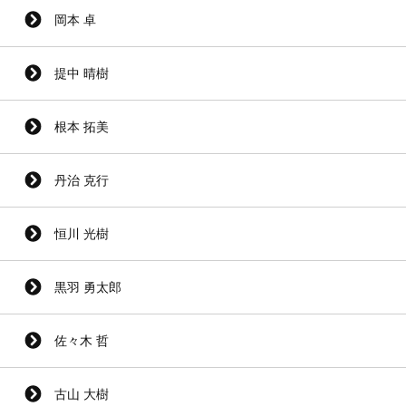
岡本 卓
提中 晴樹
根本 拓美
丹治 克行
恒川 光樹
黒羽 勇太郎
佐々木 哲
古山 大樹