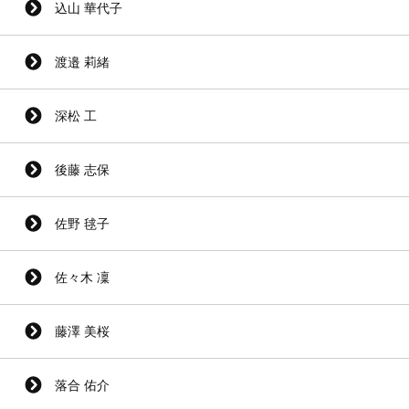
込山 華代子
渡邉 莉緒
深松 工
後藤 志保
佐野 毬子
佐々木 凜
藤澤 美桜
落合 佑介