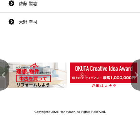
佐藤 聖志
天野 幸司
Copyright© 2026 Handyman. All Rights Reserved.