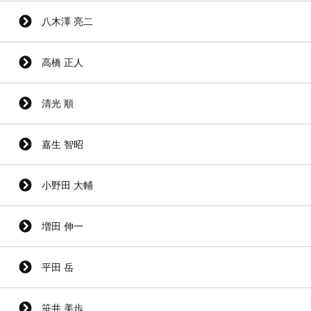
八木澤 亮二
高橋 正人
清光 順
嘉生 智昭
小野田 大輔
増田 伸一
平田 岳
笹井 美歩