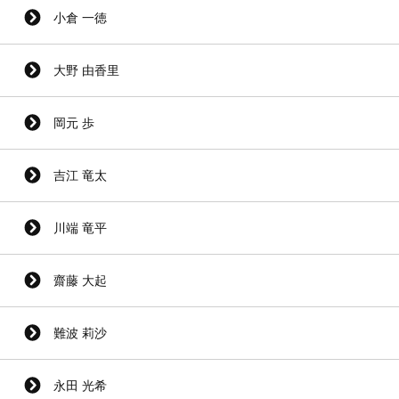
小倉 一徳
大野 由香里
岡元 歩
吉江 竜太
川端 竜平
齋藤 大起
難波 莉沙
永田 光希