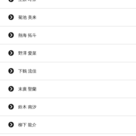
菊池 美来
熱海 拓斗
野澤 愛菜
下鶴 流佳
末廣 聖蘭
鈴木 南汐
柳下 龍介