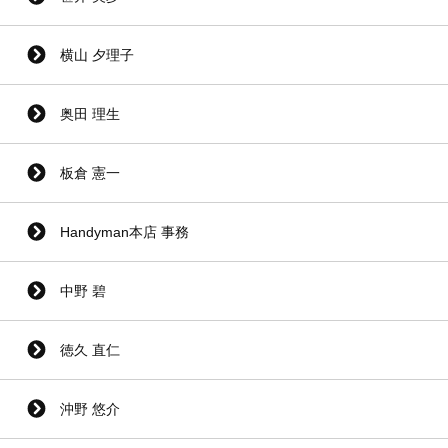
横山 夕理子
奥田 理生
板倉 憲一
Handyman本店 事務
中野 碧
徳久 直仁
沖野 悠介