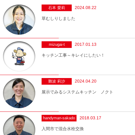
2024.08.22
石本 愛莉
草むしりしました
2017.01.13
mizugai-t
キッチン工事～キレイにしたい！
2024.04.20
難波 莉沙
展示でみるシステムキッチン ノクト
2018.03.17
handyman-sakado
入間市で混合水栓交換