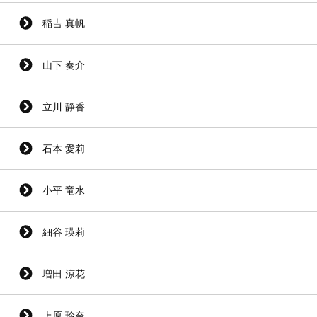
稲吉 真帆
山下 奏介
立川 静香
石本 愛莉
小平 竜水
細谷 瑛莉
増田 涼花
上原 玲奈