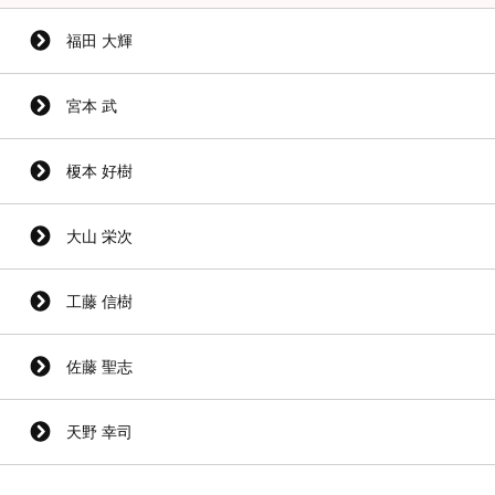
福田 大輝
宮本 武
榎本 好樹
大山 栄次
工藤 信樹
佐藤 聖志
天野 幸司