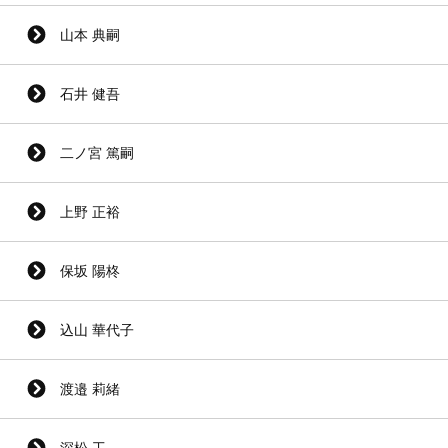
山本 典嗣
石井 健吾
二ノ宮 篤嗣
上野 正裕
保坂 陽柊
込山 華代子
渡邉 莉緒
深松 工