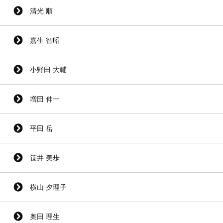
清光 順
嘉生 智昭
小野田 大輔
増田 伸一
平田 岳
笹井 美歩
横山 夕理子
奥田 理生