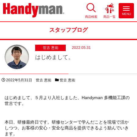
MENU
商品検索
商品一覧
お風呂やキッチンのリフォーム
ならハンディマン
スタッフブログ
世古 恵佑
2022.05.31
はじめまして。
投稿日
著者
スタッフブログカテゴリー
2022年5月31日
世古 恵佑
世古 恵佑
はじめまして、５月より入社しました、Handyman 多機能工課の
世古です。
本日、研修最終日です。研修センターで学んだことを現場で活か
しつつ、お客様の安心・安全な商品を提供できるよう励んでいき
ます。