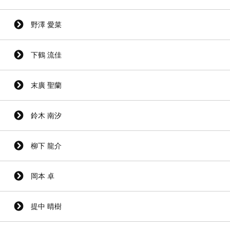
野澤 愛菜
下鶴 流佳
末廣 聖蘭
鈴木 南汐
柳下 龍介
岡本 卓
提中 晴樹