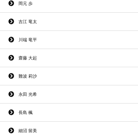
岡元 歩
吉江 竜太
川端 竜平
齋藤 大起
難波 莉沙
永田 光希
長島 楓
細沼 留美