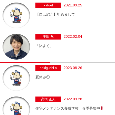
2021.09.25
kato-d
【自己紹介】初めまして
2022.02.04
平田 岳
「沐よく」
2023.08.26
sekiguchi-n
夏休み①
2022.03.28
高橋 正人
住宅メンテナンス養成学校 春季募集中