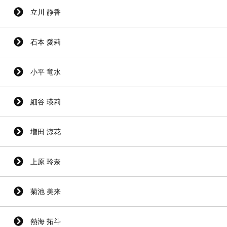
立川 静香
石本 愛莉
小平 竜水
細谷 瑛莉
増田 涼花
上原 玲奈
菊池 美来
熱海 拓斗