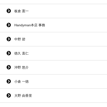
板倉 憲一
Handyman本店 事務
中野 碧
徳久 直仁
沖野 悠介
小倉 一徳
大野 由香里