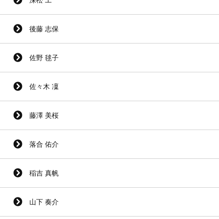
後藤 志保
佐野 毬子
佐々木 凜
藤澤 美桜
落合 佑介
稲吉 真帆
山下 奏介