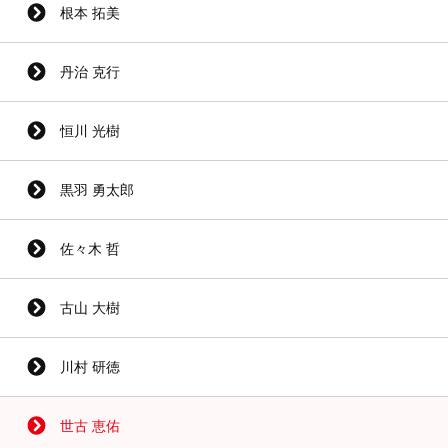
根本 拓美
丹治 克行
恒川 光樹
黒羽 勇太郎
佐々木 哲
古山 大樹
川村 研徳
世古 恵佑