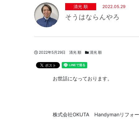
清光 順
2022.05.29
そうはならんやろ
投稿日
著者
スタッフブログカテゴリー
2022年5月29日
清光 順
清光 順
お世話になっております。
株式会社OKUTA Handymanリフ