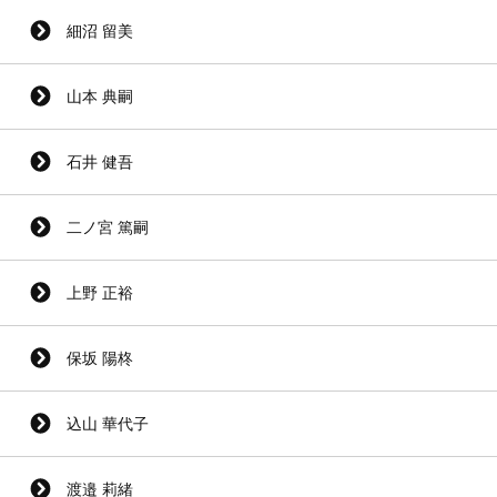
細沼 留美
山本 典嗣
石井 健吾
二ノ宮 篤嗣
上野 正裕
保坂 陽柊
込山 華代子
渡邉 莉緒