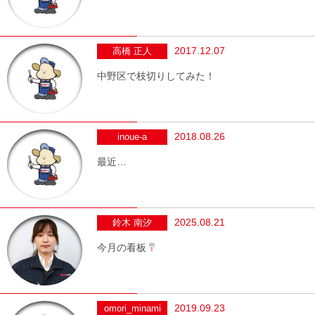
2017.12.07
高橋 正人
中野区で枝切りしてみた！
2018.08.26
inoue-a
最近…
2025.08.21
鈴木 南汐
今月の看板
2019.09.23
omori_minami