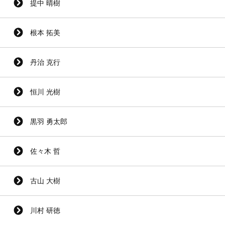
提中 晴樹
根本 拓美
丹治 克行
恒川 光樹
黒羽 勇太郎
佐々木 哲
古山 大樹
川村 研徳