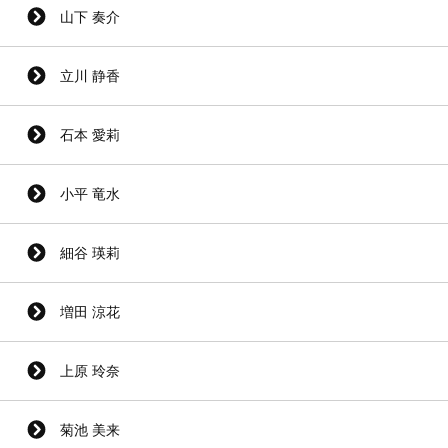
山下 奏介
立川 静香
石本 愛莉
小平 竜水
細谷 瑛莉
増田 涼花
上原 玲奈
菊池 美来