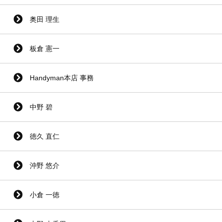
奥田 理生
板倉 憲一
Handyman本店 事務
中野 碧
徳久 直仁
沖野 悠介
小倉 一徳