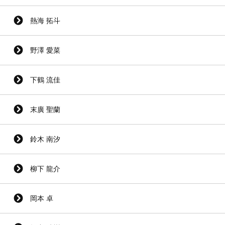
熱海 拓斗
野澤 愛菜
下鶴 流佳
末廣 聖蘭
鈴木 南汐
柳下 龍介
岡本 卓