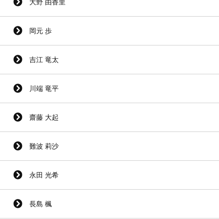
大野 由香里
岡元 歩
吉江 竜太
川端 竜平
齋藤 大起
難波 莉沙
永田 光希
長島 楓