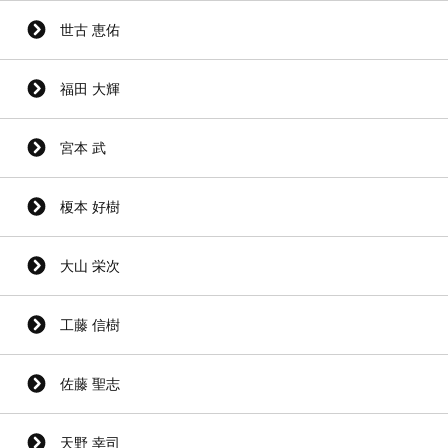
世古 恵佑
福田 大輝
宮本 武
榎本 好樹
大山 栄次
工藤 信樹
佐藤 聖志
天野 幸司