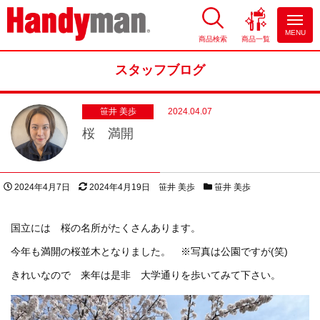
MENU
商品検索
商品一覧
お風呂やキッチンのリフォーム
ならハンディマン
スタッフブログ
笹井 美歩
2024.04.07
桜 満開
投稿日
更新日
著者
スタッフブログカテゴリー
2024年4月7日
2024年4月19日
笹井 美歩
笹井 美歩
国立には 桜の名所がたくさんあります。
今年も満開の桜並木となりました。 ※写真は公園ですが(笑)
きれいなので 来年は是非 大学通りを歩いてみて下さい。