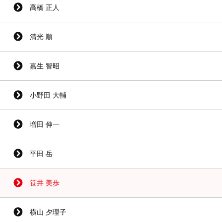
高橋 正人
清光 順
嘉生 智昭
小野田 大輔
増田 伸一
平田 岳
笹井 美歩
横山 夕理子