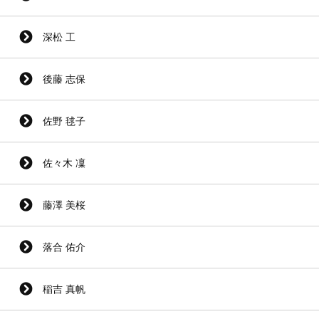
深松 工
後藤 志保
佐野 毬子
佐々木 凜
藤澤 美桜
落合 佑介
稲吉 真帆