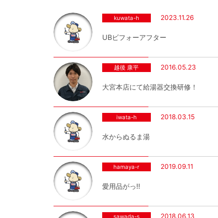
2023.11.26
kuwata-h
UBビフォーアフター
2016.05.23
越後 康平
大宮本店にて給湯器交換研修！
2018.03.15
iwata-h
水からぬるま湯
2019.09.11
hamaya-r
愛用品がっ‼︎
2018.06.13
sawada-s