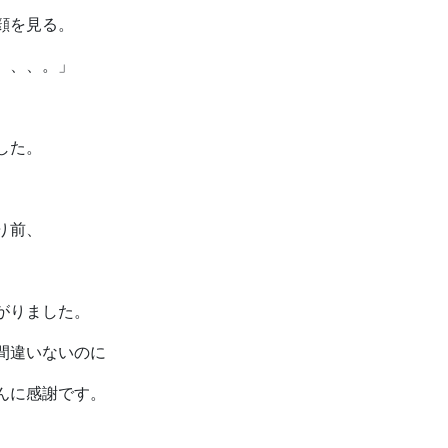
顔を見る。
、、、。」
した。
り前、
がりました。
間違いないのに
んに感謝です。