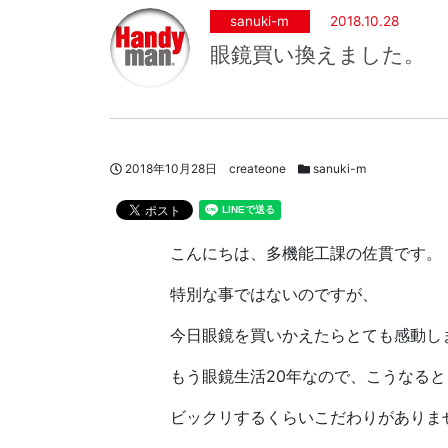
sanuki-m
2018.10.28
眼鏡買い換えました。
投稿日
著者
スタッフブログカテゴリー
2018年10月28日
createone
sanuki-m
こんにちは、多機能工課の佐貫です。
特別な事ではないのですが、
今日眼鏡を買いかえたらとても感動し
もう眼鏡生活20年なので、こうなると
ビックリするくらいこだわりがありま