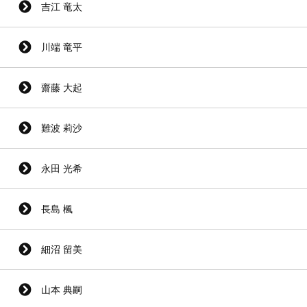
吉江 竜太
川端 竜平
齋藤 大起
難波 莉沙
永田 光希
長島 楓
細沼 留美
山本 典嗣