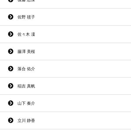
佐野 毬子
佐々木 凜
藤澤 美桜
落合 佑介
稲吉 真帆
山下 奏介
立川 静香