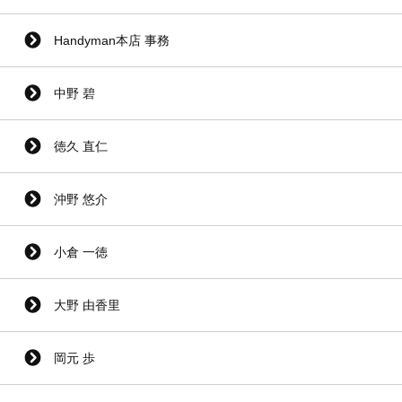
Handyman本店 事務
中野 碧
徳久 直仁
沖野 悠介
小倉 一徳
大野 由香里
岡元 歩