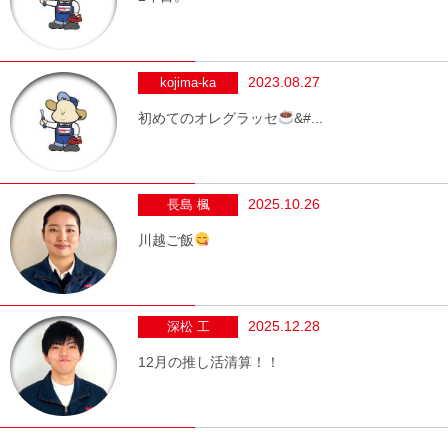
2023.08.27
kojima-ka
初めてのオレグラッセ
&#...
2025.10.26
長島 楓
川越ご飯
2025.12.28
深松 工
12月の推し活清算！！