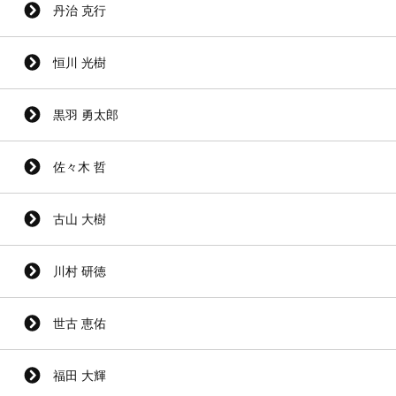
丹治 克行
恒川 光樹
黒羽 勇太郎
佐々木 哲
古山 大樹
川村 研徳
世古 恵佑
福田 大輝