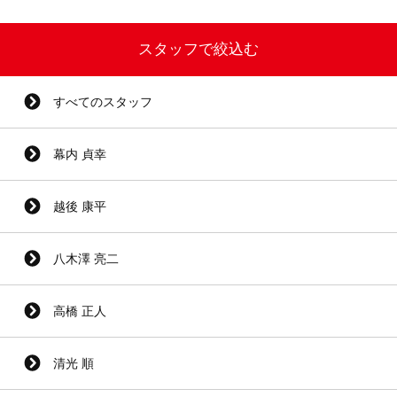
スタッフで絞込む
すべてのスタッフ
幕内 貞幸
越後 康平
八木澤 亮二
高橋 正人
清光 順