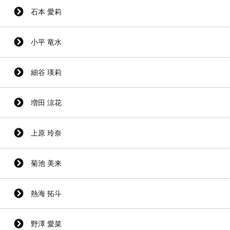
石本 愛莉
小平 竜水
細谷 瑛莉
増田 涼花
上原 玲奈
菊池 美来
熱海 拓斗
野澤 愛菜