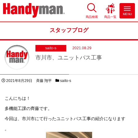
MENU
商品検索
商品一覧
お風呂やキッチンのリフォーム
ならハンディマン
スタッフブログ
saito-s
2021.08.29
市川市、ユニットバス工事
投稿日
著者
スタッフブログカテゴリー
2021年8月29日
斉藤 翔平
saito-s
こんにちは！
多機能工課の齊藤です。
今回は、市川市にて行ったユニットバス工事の紹介になります
。