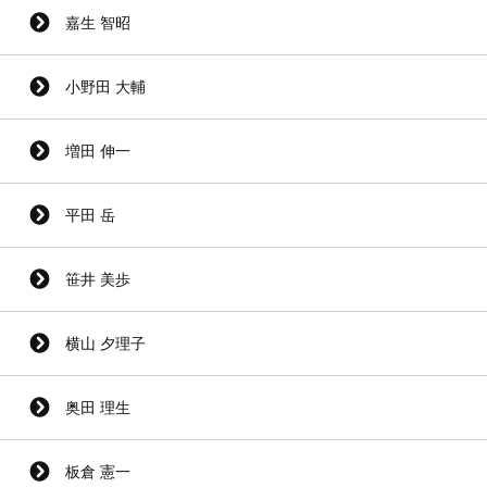
嘉生 智昭
小野田 大輔
増田 伸一
平田 岳
笹井 美歩
横山 夕理子
奥田 理生
板倉 憲一