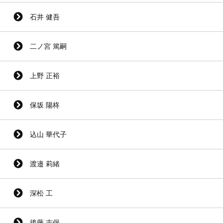
石井 健吾
二ノ宮 篤嗣
上野 正裕
保坂 陽柊
込山 華代子
渡邉 莉緒
深松 工
後藤 志保