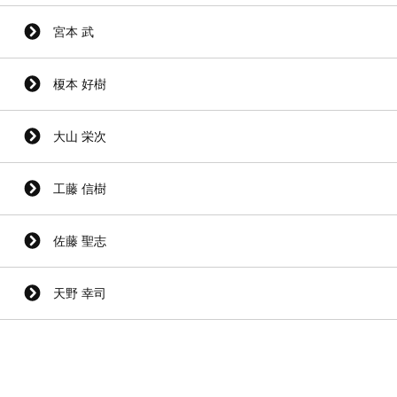
宮本 武
榎本 好樹
大山 栄次
工藤 信樹
佐藤 聖志
天野 幸司