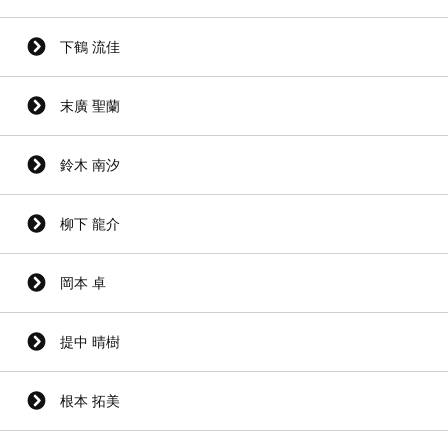
下鶴 流佳
末廣 聖蘭
鈴木 南汐
柳下 龍介
岡本 卓
提中 晴樹
根本 拓美