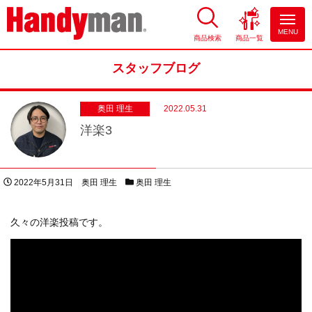
MENU
商品検索
商品一覧
お風呂やキッチンのリフォーム
ならハンディマン
スタッフブログ
奥田 理生
2022.05.31
洋楽3
投稿日
著者
スタッフブログカテゴリー
2022年5月31日
奥田 理生
奥田 理生
久々の洋楽投稿です。