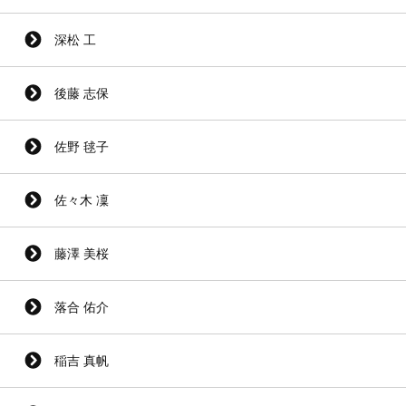
深松 工
後藤 志保
佐野 毬子
佐々木 凜
藤澤 美桜
落合 佑介
稲吉 真帆