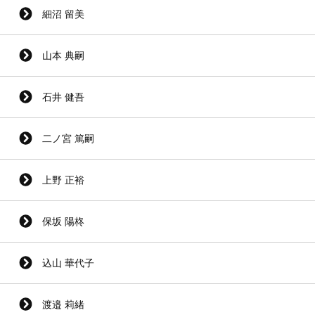
細沼 留美
山本 典嗣
石井 健吾
二ノ宮 篤嗣
上野 正裕
保坂 陽柊
込山 華代子
渡邉 莉緒