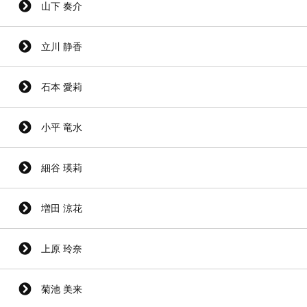
山下 奏介
立川 静香
石本 愛莉
小平 竜水
細谷 瑛莉
増田 涼花
上原 玲奈
菊池 美来