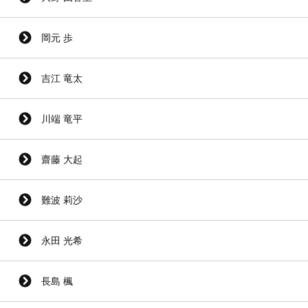
岡元 歩
吉江 竜太
川端 竜平
齋藤 大起
難波 莉沙
永田 光希
長島 楓