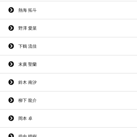
熱海 拓斗
野澤 愛菜
下鶴 流佳
末廣 聖蘭
鈴木 南汐
柳下 龍介
岡本 卓
提中 晴樹