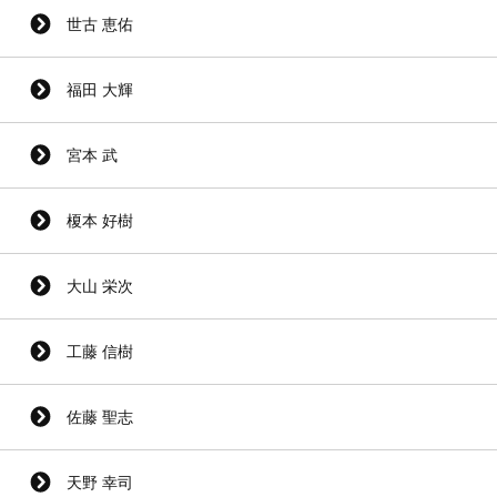
世古 恵佑
福田 大輝
宮本 武
榎本 好樹
大山 栄次
工藤 信樹
佐藤 聖志
天野 幸司