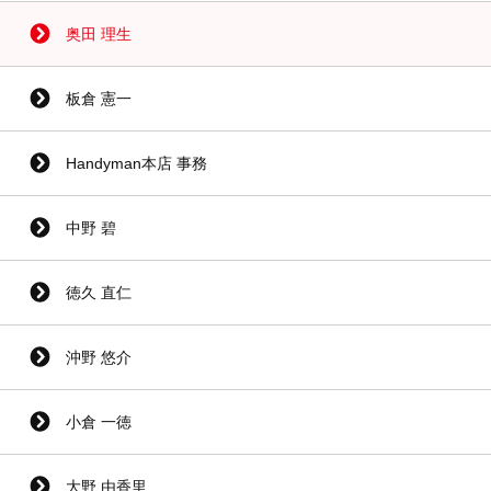
奥田 理生
板倉 憲一
Handyman本店 事務
中野 碧
徳久 直仁
沖野 悠介
小倉 一徳
大野 由香里