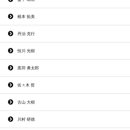
根本 拓美
丹治 克行
恒川 光樹
黒羽 勇太郎
佐々木 哲
古山 大樹
川村 研徳