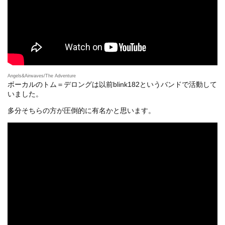
Angels&Airwaves/The Adventure
ボーカルのトム＝デロングは以前blink182というバンドで活動して
いました。
多分そちらの方が圧倒的に有名かと思います。