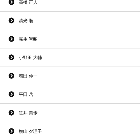
高橋 正人
清光 順
嘉生 智昭
小野田 大輔
増田 伸一
平田 岳
笹井 美歩
横山 夕理子