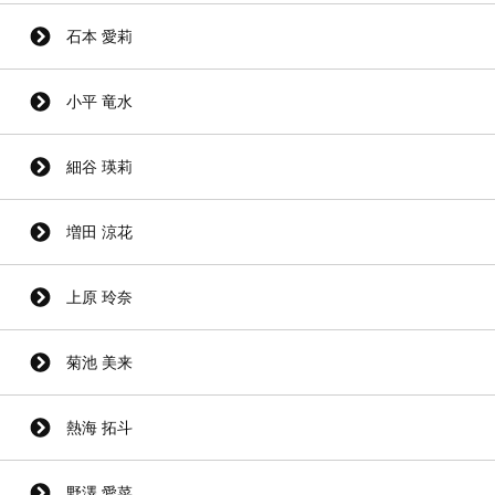
石本 愛莉
小平 竜水
細谷 瑛莉
増田 涼花
上原 玲奈
菊池 美来
熱海 拓斗
野澤 愛菜