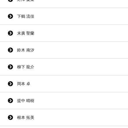
下鶴 流佳
末廣 聖蘭
鈴木 南汐
柳下 龍介
岡本 卓
提中 晴樹
根本 拓美