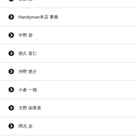
Handyman本店 事務
中野 碧
徳久 直仁
沖野 悠介
小倉 一徳
大野 由香里
岡元 歩