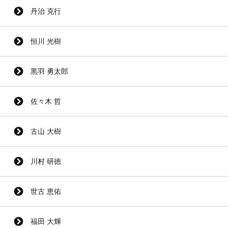
丹治 克行
恒川 光樹
黒羽 勇太郎
佐々木 哲
古山 大樹
川村 研徳
世古 恵佑
福田 大輝