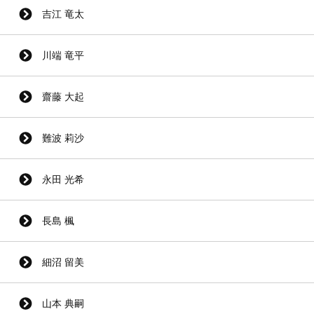
吉江 竜太
川端 竜平
齋藤 大起
難波 莉沙
永田 光希
長島 楓
細沼 留美
山本 典嗣