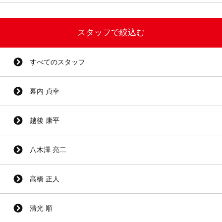
スタッフで絞込む
すべてのスタッフ
幕内 貞幸
越後 康平
八木澤 亮二
高橋 正人
清光 順