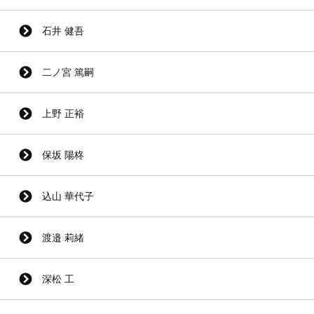
石井 健吾
二ノ宮 篤嗣
上野 正裕
保坂 陽柊
込山 華代子
渡邉 莉緒
深松 工