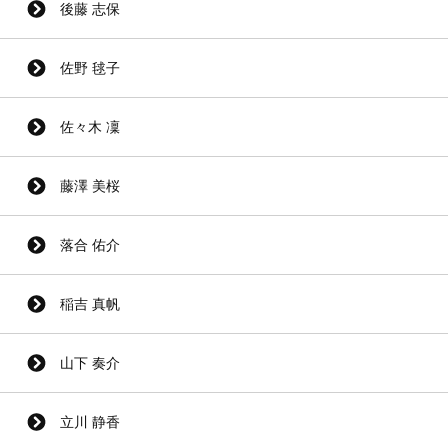
後藤 志保
佐野 毬子
佐々木 凜
藤澤 美桜
落合 佑介
稲吉 真帆
山下 奏介
立川 静香