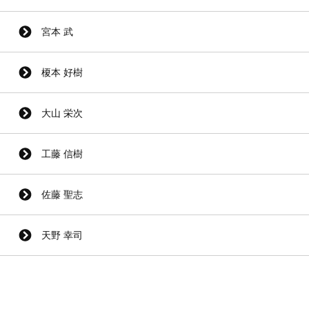
宮本 武
榎本 好樹
大山 栄次
工藤 信樹
佐藤 聖志
天野 幸司