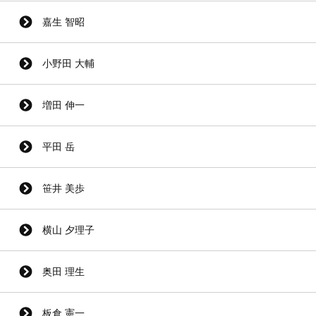
嘉生 智昭
小野田 大輔
増田 伸一
平田 岳
笹井 美歩
横山 夕理子
奥田 理生
板倉 憲一