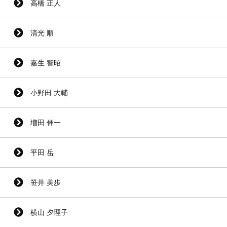
高橋 正人
清光 順
嘉生 智昭
小野田 大輔
増田 伸一
平田 岳
笹井 美歩
横山 夕理子