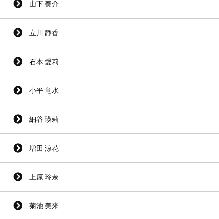
山下 奏介
立川 静香
石本 愛莉
小平 竜水
細谷 瑛莉
増田 涼花
上原 玲奈
菊池 美来