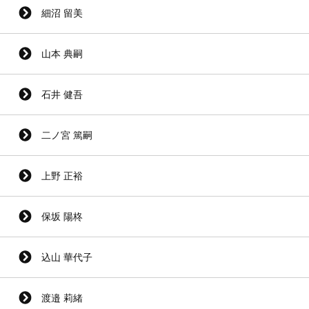
細沼 留美
山本 典嗣
石井 健吾
二ノ宮 篤嗣
上野 正裕
保坂 陽柊
込山 華代子
渡邉 莉緒