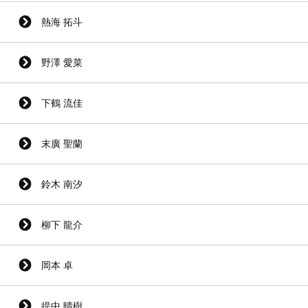
熱海 拓斗
野澤 愛菜
下鶴 流佳
末廣 聖蘭
鈴木 南汐
柳下 龍介
岡本 卓
提中 晴樹