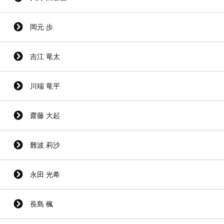
岡元 歩
吉江 竜太
川端 竜平
齋藤 大起
難波 莉沙
永田 光希
長島 楓