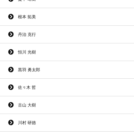
根本 拓美
丹治 克行
恒川 光樹
黒羽 勇太郎
佐々木 哲
古山 大樹
川村 研徳