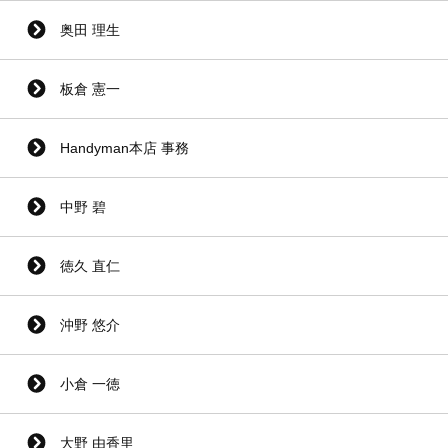
奥田 理生
板倉 憲一
Handyman本店 事務
中野 碧
徳久 直仁
沖野 悠介
小倉 一徳
大野 由香里