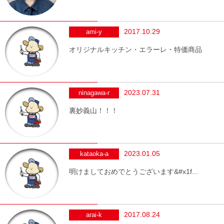
2017.10.29
ami-y
オリジナルキッチン・エラーレ・特価商品
2023.07.31
ninagawa-r
裏妙義山！！！
2023.01.05
kataoka-a
明けましておめでとうございます&#x1f...
2017.08.24
arai-k