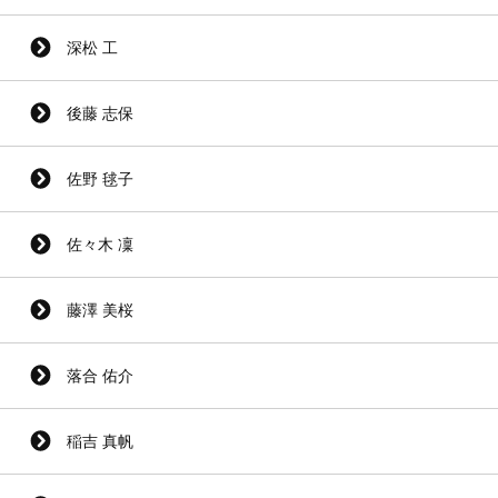
深松 工
後藤 志保
佐野 毬子
佐々木 凜
藤澤 美桜
落合 佑介
稲吉 真帆