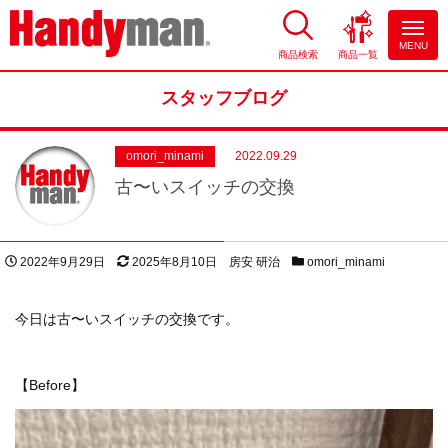
MENU
商品検索
商品一覧
お風呂やキッチンのリフォーム
ならハンディマン
スタッフブログ
omori_minami
2022.09.29
古〜いスイッチの交換
投稿日
更新日
著者
スタッフブログカテゴリー
2022年9月29日
2025年8月10日
房安 研治
omori_minami
今日は古〜いスイッチの交換です。
【Before】