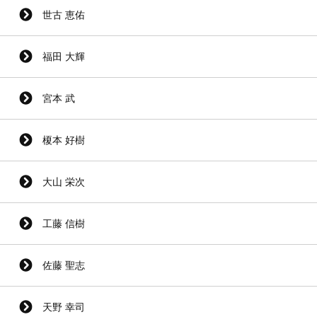
世古 恵佑
福田 大輝
宮本 武
榎本 好樹
大山 栄次
工藤 信樹
佐藤 聖志
天野 幸司