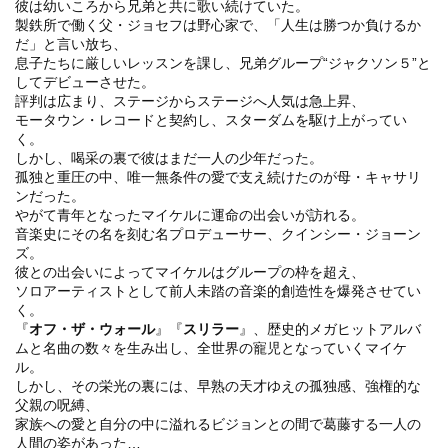
彼は幼いころから兄弟と共に歌い続けていた。
製鉄所で働く父・ジョセフは野心家で、「人生は勝つか負けるか
だ」と言い放ち、
息子たちに厳しいレッスンを課し、兄弟グループ“ジャクソン５”と
してデビューさせた。
評判は広まり、ステージからステージへ人気は急上昇、
モータウン・レコードと契約し、スターダムを駆け上がってい
く。
しかし、喝采の裏で彼はまだ一人の少年だった。
孤独と重圧の中、唯一無条件の愛で支え続けたのが母・キャサリ
ンだった。
やがて青年となったマイケルに運命の出会いが訪れる。
音楽史にその名を刻む名プロデューサー、クインシー・ジョーン
ズ。
彼との出会いによってマイケルはグループの枠を超え、
ソロアーティストとして前人未踏の音楽的創造性を爆発させてい
く。
『
オフ・ザ・ウォール
』『
スリラー
』、歴史的メガヒットアルバ
ムと名曲の数々を生み出し、全世界の寵児となっていくマイケ
ル。
しかし、その栄光の裏には、早熟の天才ゆえの孤独感、強権的な
父親の呪縛、
家族への愛と自分の中に溢れるビジョンとの間で葛藤する一人の
人間の姿があった…