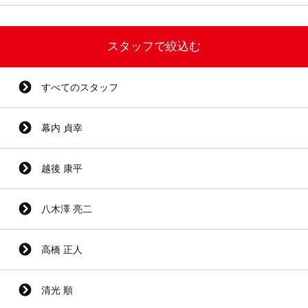
スタッフで絞込む
すべてのスタッフ
幕内 貞幸
越後 康平
八木澤 亮二
高橋 正人
清光 順