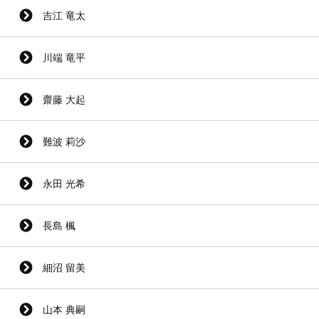
吉江 竜太
川端 竜平
齋藤 大起
難波 莉沙
永田 光希
長島 楓
細沼 留美
山本 典嗣