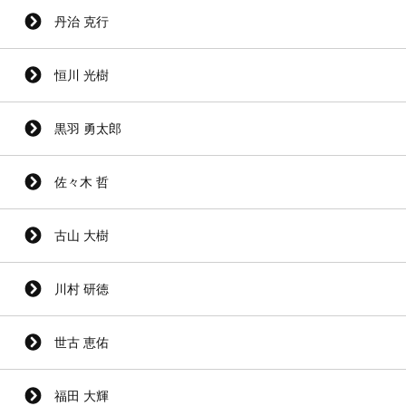
丹治 克行
恒川 光樹
黒羽 勇太郎
佐々木 哲
古山 大樹
川村 研徳
世古 恵佑
福田 大輝