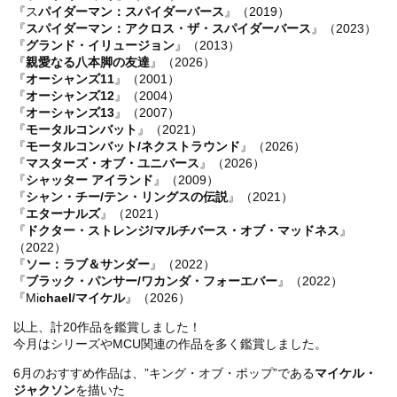
『ス
パイダーマン：スパイダーバース
』（2019）
『
スパイダーマン：アクロス・ザ・スパイダーバース
』（2023）
『
グランド・イリュージョン
』（2013）
『
親愛なる八本脚の友達
』（2026）
『
オーシャンズ11
』（2001）
『
オーシャンズ12
』（2004）
『
オーシャンズ13
』（2007）
『
モータルコンバット
』（2021）
『
モータルコンバット/ネクストラウンド
』（2026）
『
マスターズ・オブ・ユニバース
』（2026）
『
シャッター アイランド
』（2009）
『
シャン・チー/テン・リングスの伝説
』（2021）
『
エターナルズ
』（2021）
『
ドクター・ストレンジ/マルチバース・オブ・マッドネス
』
（2022）
『
ソー：ラブ＆サンダー
』（2022）
『
ブラック・パンサー/ワカンダ・フォーエバー
』（2022）
『Mi
chael/マイケル
』（2026）
以上、計20作品を鑑賞しました！
今月はシリーズやMCU関連の作品を多く鑑賞しました。
6月のおすすめ作品は、”キング・オブ・ポップ”である
マイケル・
ジャクソン
を描いた