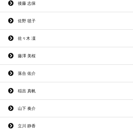
後藤 志保
佐野 毬子
佐々木 凜
藤澤 美桜
落合 佑介
稲吉 真帆
山下 奏介
立川 静香