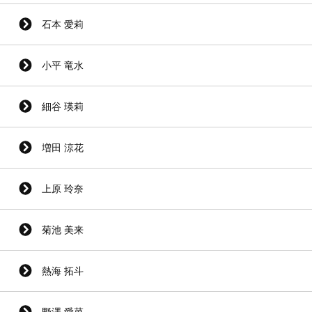
石本 愛莉
小平 竜水
細谷 瑛莉
増田 涼花
上原 玲奈
菊池 美来
熱海 拓斗
野澤 愛菜