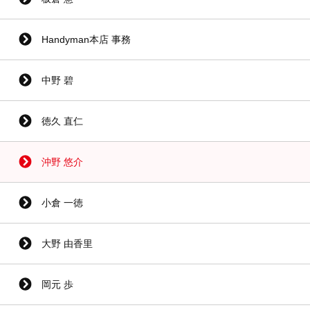
Handyman本店 事務
中野 碧
徳久 直仁
沖野 悠介
小倉 一徳
大野 由香里
岡元 歩