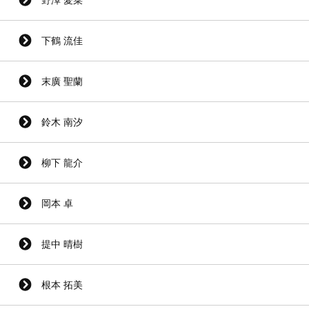
下鶴 流佳
末廣 聖蘭
鈴木 南汐
柳下 龍介
岡本 卓
提中 晴樹
根本 拓美