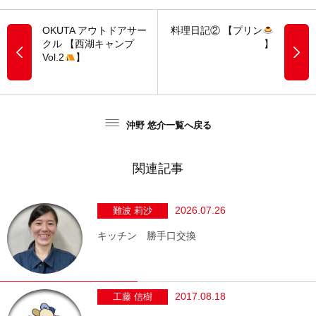
OKUTA アウトドアサー
料理日記② 【プリン
クル 【西湖キャンプ
】
Vol.2
】
沖野 悠介一覧へ戻る
関連記事
2026.07.26
難波 莉沙
キッチン 勝手口交換
2017.08.18
工藤 信樹