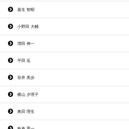
嘉生 智昭
小野田 大輔
増田 伸一
平田 岳
笹井 美歩
横山 夕理子
奥田 理生
板倉 憲一