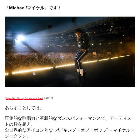
『
Michael/マイケル
』です！
↑
https://kinofilms.jp/movies/michael/
より引用
あらすじとしては、
圧倒的な歌唱力と革新的なダンスパフォーマンスで、アーティス
トの枠を超え、
全世界的なアイコンとなった“キング・オブ・ポップ”＝マイケル・
ジャクソン。