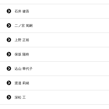
石井 健吾
二ノ宮 篤嗣
上野 正裕
保坂 陽柊
込山 華代子
渡邉 莉緒
深松 工