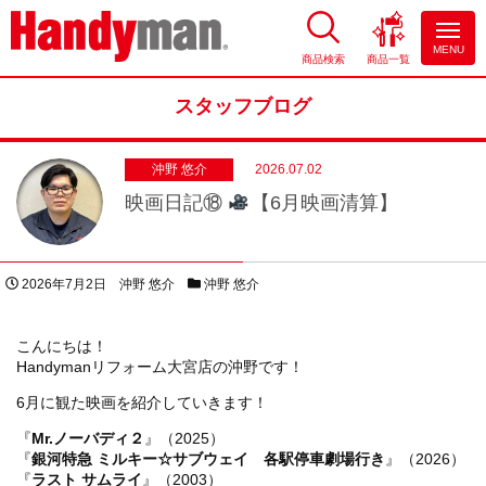
MENU
商品検索
商品一覧
お風呂やキッチンのリフォーム
ならハンディマン
スタッフブログ
沖野 悠介
2026.07.02
映画日記⑱
【6月映画清算】
投稿日
著者
スタッフブログカテゴリー
2026年7月2日
沖野 悠介
沖野 悠介
こんにちは！
Handymanリフォーム大宮店の沖野です！
6月に観た映画を紹介していきます！
『
Mr.ノーバディ２
』（2025）
『
銀河特急 ミルキー☆サブウェイ 各駅停車劇場行き
』（2026）
『
ラスト サムライ
』（2003）