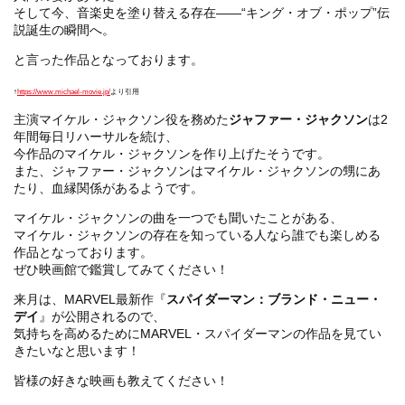
そして今、音楽史を塗り替える存在——“キング・オブ・ポップ”伝
説誕生の瞬間へ。
と言った作品となっております。
↑
https://www.michael-movie.jp/
より引用
主演マイケル・ジャクソン役を務めた
ジャファー・ジャクソン
は2
年間毎日リハーサルを続け、
今作品のマイケル・ジャクソンを作り上げたそうです。
また、ジャファー・ジャクソンはマイケル・ジャクソンの甥にあ
たり、血縁関係があるようです。
マイケル・ジャクソンの曲を一つでも聞いたことがある、
マイケル・ジャクソンの存在を知っている人なら誰でも楽しめる
作品となっております。
ぜひ映画館で鑑賞してみてください！
来月は、MARVEL最新作『
スパイダーマン：ブランド・ニュー・
デイ
』が公開されるので、
気持ちを高めるためにMARVEL・スパイダーマンの作品を見てい
きたいなと思います！
皆様の好きな映画も教えてください！