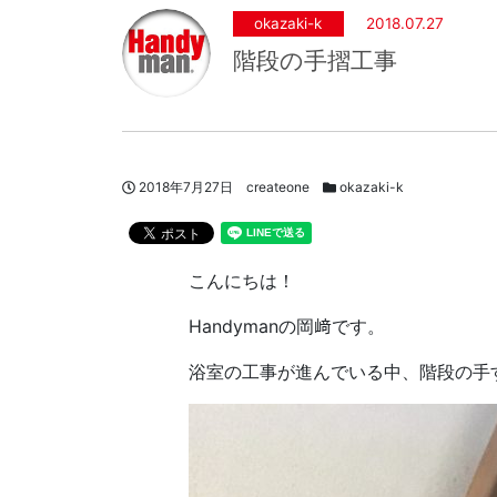
okazaki-k
2018.07.27
階段の手摺工事
投稿日
著者
スタッフブログカテゴリー
2018年7月27日
createone
okazaki-k
こんにちは！
Handymanの岡﨑です。
浴室の工事が進んでいる中、階段の手