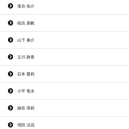
落合 佑介
稲吉 真帆
山下 奏介
立川 静香
石本 愛莉
小平 竜水
細谷 瑛莉
増田 涼花