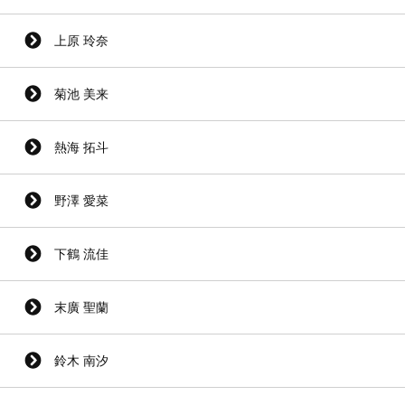
上原 玲奈
菊池 美来
熱海 拓斗
野澤 愛菜
下鶴 流佳
末廣 聖蘭
鈴木 南汐