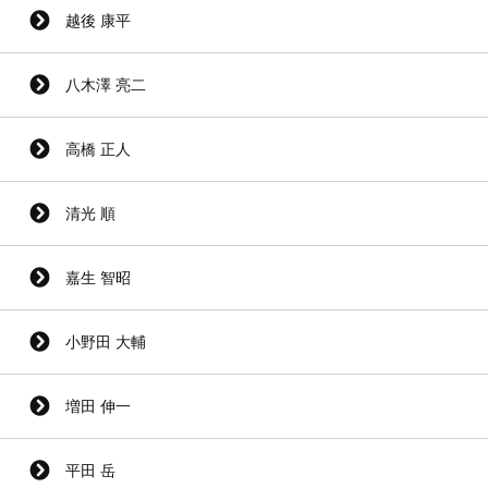
越後 康平
八木澤 亮二
高橋 正人
清光 順
嘉生 智昭
小野田 大輔
増田 伸一
平田 岳