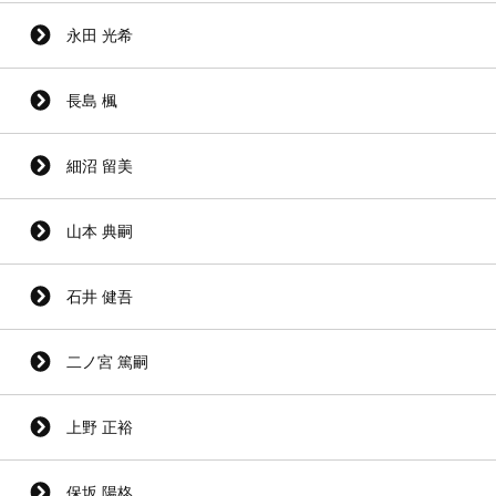
永田 光希
長島 楓
細沼 留美
山本 典嗣
石井 健吾
二ノ宮 篤嗣
上野 正裕
保坂 陽柊