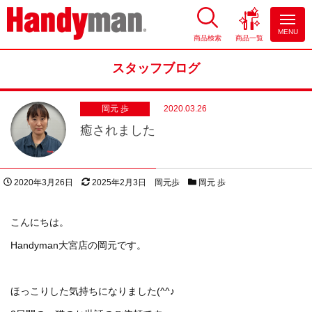
MENU
商品検索
商品一覧
お風呂やキッチンのリフォーム
ならハンディマン
スタッフブログ
岡元 歩
2020.03.26
癒されました
投稿日
更新日
著者
スタッフブログカテゴリー
2020年3月26日
2025年2月3日
岡元歩
岡元 歩
こんにちは。
Handyman大宮店の岡元です。
ほっこりした気持ちになりました(^^♪