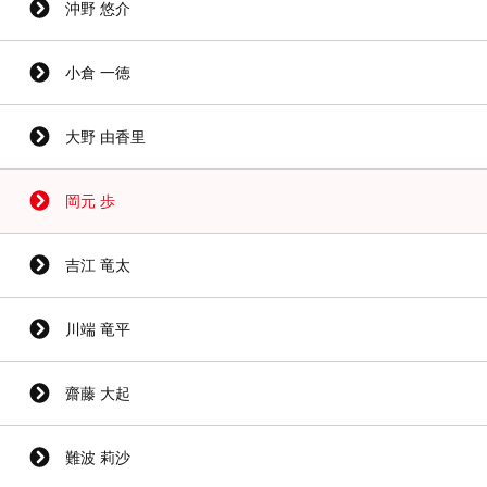
沖野 悠介
小倉 一徳
大野 由香里
岡元 歩
吉江 竜太
川端 竜平
齋藤 大起
難波 莉沙