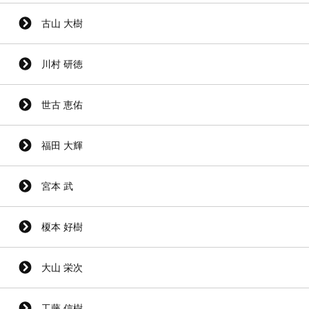
古山 大樹
川村 研徳
世古 恵佑
福田 大輝
宮本 武
榎本 好樹
大山 栄次
工藤 信樹