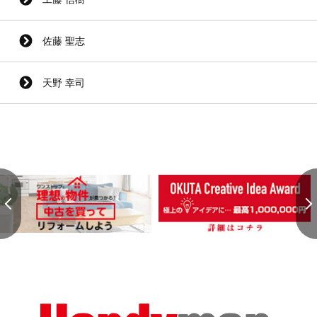
佐藤 聖志
天野 幸司