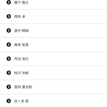
柳下 龍介
岡本 卓
提中 晴樹
根本 拓美
丹治 克行
恒川 光樹
黒羽 勇太郎
佐々木 哲