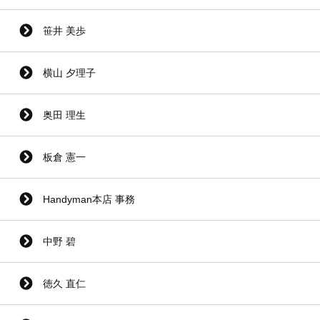
笹井 美歩
横山 夕理子
奥田 理生
板倉 憲一
Handyman本店 事務
中野 碧
徳久 直仁