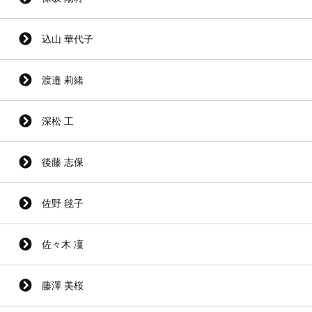
込山 華代子
渡邉 莉緒
深松 工
後藤 志保
佐野 毬子
佐々木 凜
藤澤 美桜