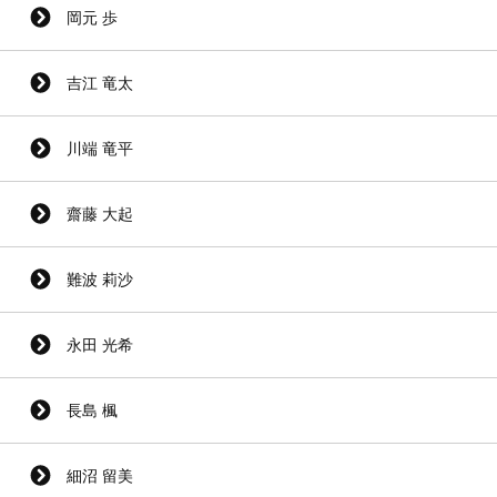
岡元 歩
吉江 竜太
川端 竜平
齋藤 大起
難波 莉沙
永田 光希
長島 楓
細沼 留美