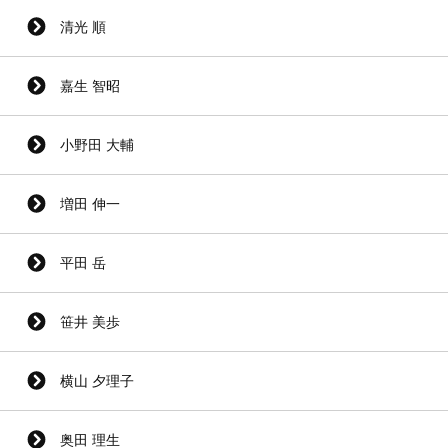
清光 順
嘉生 智昭
小野田 大輔
増田 伸一
平田 岳
笹井 美歩
横山 夕理子
奥田 理生