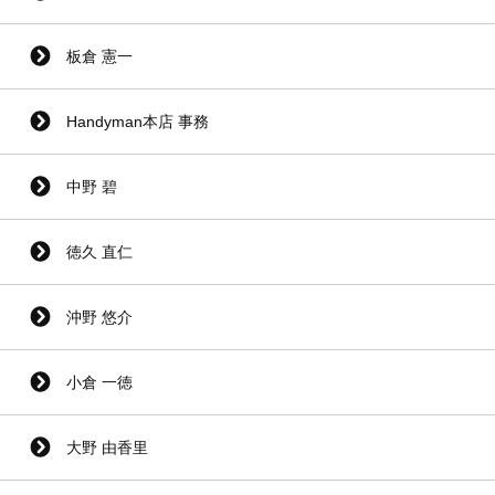
板倉 憲一
Handyman本店 事務
中野 碧
徳久 直仁
沖野 悠介
小倉 一徳
大野 由香里