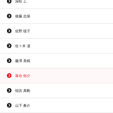
深松 工
後藤 志保
佐野 毬子
佐々木 凜
藤澤 美桜
落合 佑介
稲吉 真帆
山下 奏介