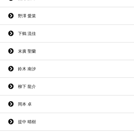
野澤 愛菜
下鶴 流佳
末廣 聖蘭
鈴木 南汐
柳下 龍介
岡本 卓
提中 晴樹