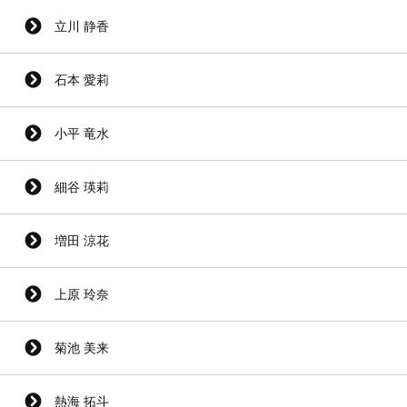
立川 静香
石本 愛莉
小平 竜水
細谷 瑛莉
増田 涼花
上原 玲奈
菊池 美来
熱海 拓斗