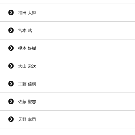
福田 大輝
宮本 武
榎本 好樹
大山 栄次
工藤 信樹
佐藤 聖志
天野 幸司