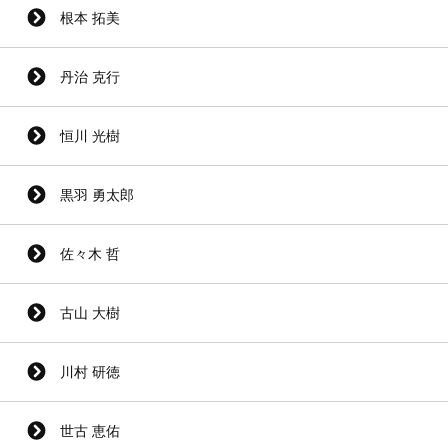
根本 拓美
丹治 克行
恒川 光樹
黒羽 勇太郎
佐々木 哲
古山 大樹
川村 研徳
世古 恵佑