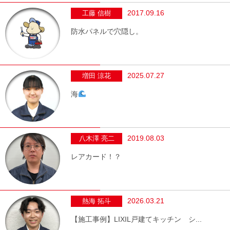
2017.09.16
工藤 信樹
防水パネルで穴隠し。
2025.07.27
増田 涼花
海
2019.08.03
八木澤 亮二
レアカード！？
2026.03.21
熱海 拓斗
【施工事例】LIXIL戸建てキッチン シ...