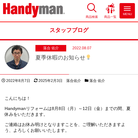
MENU
商品検索
商品一覧
お風呂やキッチンのリフォーム
ならハンディマン
スタッフブログ
落合 佑介
2022.08.07
夏季休暇のお知らせ
投稿日
更新日
著者
スタッフブログカテゴリー
2022年8月7日
2025年2月3日
落合佑介
落合 佑介
こんにちは！
Handymanリフォームは8月8日（月）～12日（金）までの間、夏
休みをいただきます。
ご連絡はお休み明けとなりますことを、ご理解いただきますよ
う、よろしくお願いいたします。