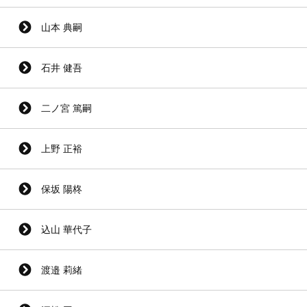
山本 典嗣
石井 健吾
二ノ宮 篤嗣
上野 正裕
保坂 陽柊
込山 華代子
渡邉 莉緒