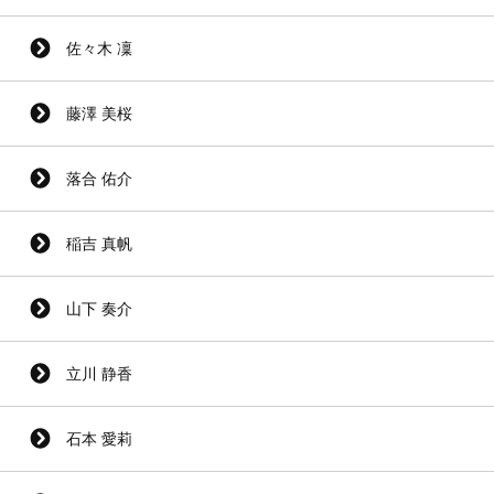
佐々木 凜
藤澤 美桜
落合 佑介
稲吉 真帆
山下 奏介
立川 静香
石本 愛莉