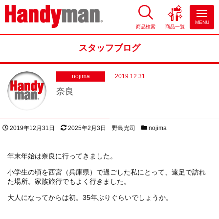
MENU
商品検索
商品一覧
お風呂やキッチンのリフォーム
ならハンディマン
スタッフブログ
nojima
2019.12.31
奈良
投稿日
更新日
著者
スタッフブログカテゴリー
2019年12月31日
2025年2月3日
野島光司
nojima
年末年始は奈良に行ってきました。
小学生の頃を西宮（兵庫県）で過ごした私にとって、遠足で訪れ
た場所。家族旅行でもよく行きました。
大人になってからは初。35年ぶりぐらいでしょうか。