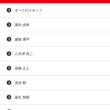
すべてのスタッフ
幕内 貞幸
越後 康平
八木澤 亮二
高橋 正人
清光 順
嘉生 智昭