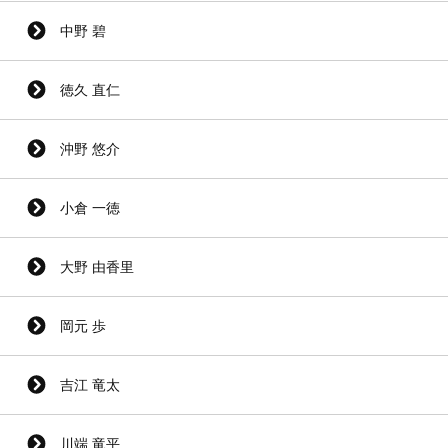
中野 碧
徳久 直仁
沖野 悠介
小倉 一徳
大野 由香里
岡元 歩
吉江 竜太
川端 竜平