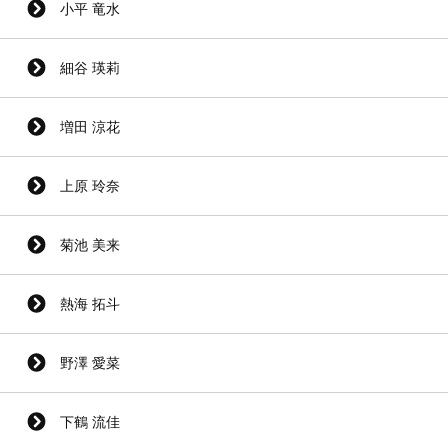
小平 竜水
細谷 瑛莉
増田 涼花
上原 玲奈
菊池 美来
熱海 拓斗
野澤 愛菜
下鶴 流佳