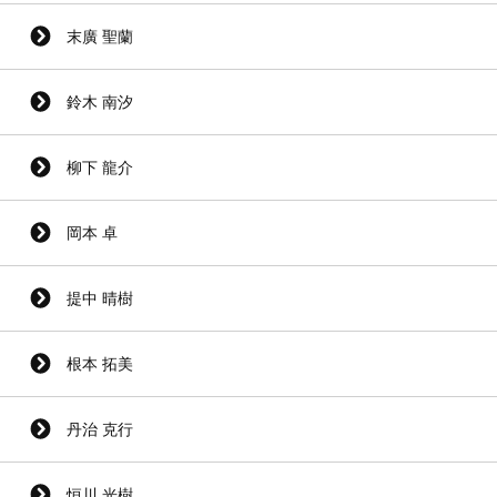
末廣 聖蘭
鈴木 南汐
柳下 龍介
岡本 卓
提中 晴樹
根本 拓美
丹治 克行
恒川 光樹