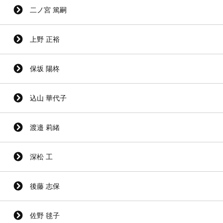
二ノ宮 篤嗣
上野 正裕
保坂 陽柊
込山 華代子
渡邉 莉緒
深松 工
後藤 志保
佐野 毬子