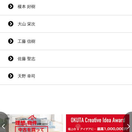
榎本 好樹
大山 栄次
工藤 信樹
佐藤 聖志
天野 幸司