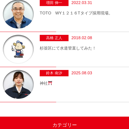
2022.03.31
増田 伸一
TOTO WY１２１６Tタイプ採用現場。
2018.02.08
高橋 正人
杉並区にて水道管直してみた！
2025.08.03
鈴木 南汐
神社
カテゴリー