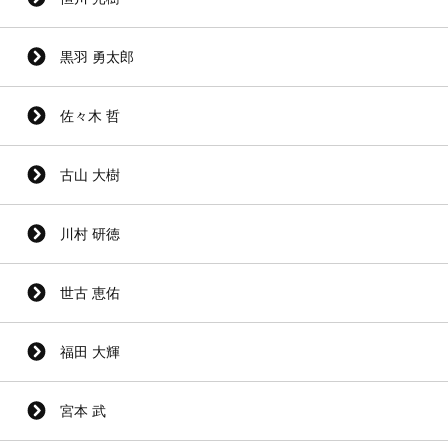
黒羽 勇太郎
佐々木 哲
古山 大樹
川村 研徳
世古 恵佑
福田 大輝
宮本 武