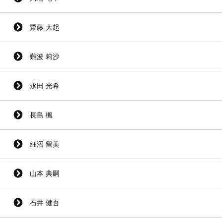
齋藤 大起
難波 莉沙
永田 光希
長島 楓
細沼 留美
山本 典嗣
石井 健吾