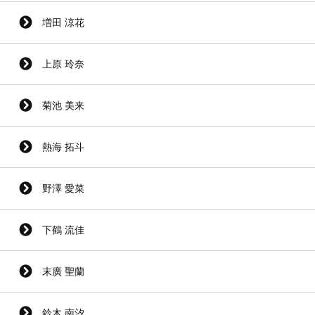
増田 涼花
上原 玲奈
菊池 美来
熱海 拓斗
野澤 愛菜
下鶴 流佳
末廣 聖蘭
鈴木 南汐