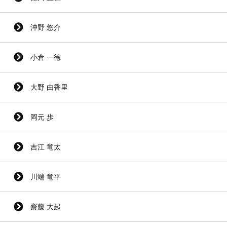
沖野 悠介
小倉 一徳
大野 由香里
岡元 歩
吉江 竜太
川端 竜平
齋藤 大起