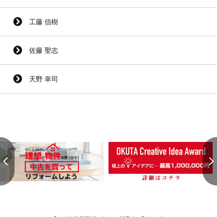
工藤 信樹
佐藤 聖志
天野 幸司