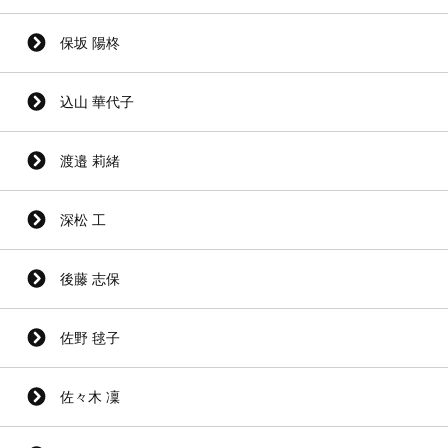
保坂 陽柊
込山 華代子
渡邉 莉緒
深松 工
後藤 志保
佐野 毬子
佐々木 凜