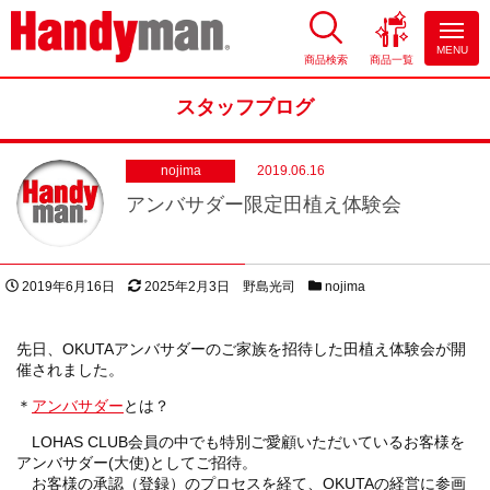
MENU
商品検索
商品一覧
お風呂やキッチンのリフォーム
ならハンディマン
スタッフブログ
nojima
2019.06.16
アンバサダー限定田植え体験会
投稿日
更新日
著者
スタッフブログカテゴリー
2019年6月16日
2025年2月3日
野島光司
nojima
先日、OKUTAアンバサダーのご家族を招待した田植え体験会が開
催されました。
＊
アンバサダー
とは？
LOHAS CLUB会員の中でも特別ご愛顧いただいているお客様を
アンバサダー(大使)としてご招待。
お客様の承認（登録）のプロセスを経て、OKUTAの経営に参画