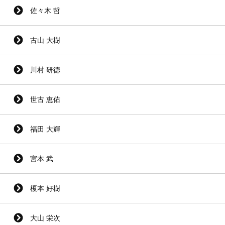
佐々木 哲
古山 大樹
川村 研徳
世古 恵佑
福田 大輝
宮本 武
榎本 好樹
大山 栄次