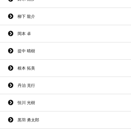
柳下 龍介
岡本 卓
提中 晴樹
根本 拓美
丹治 克行
恒川 光樹
黒羽 勇太郎