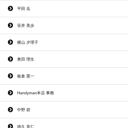
平田 岳
笹井 美歩
横山 夕理子
奥田 理生
板倉 憲一
Handyman本店 事務
中野 碧
徳久 直仁