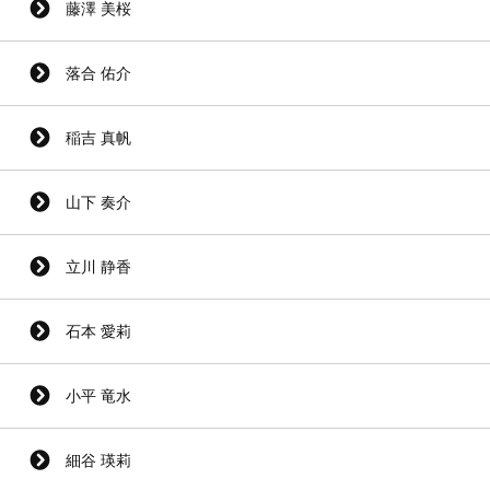
藤澤 美桜
落合 佑介
稲吉 真帆
山下 奏介
立川 静香
石本 愛莉
小平 竜水
細谷 瑛莉