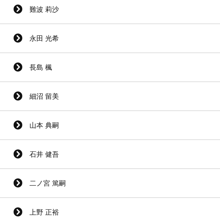
難波 莉沙
永田 光希
長島 楓
細沼 留美
山本 典嗣
石井 健吾
二ノ宮 篤嗣
上野 正裕