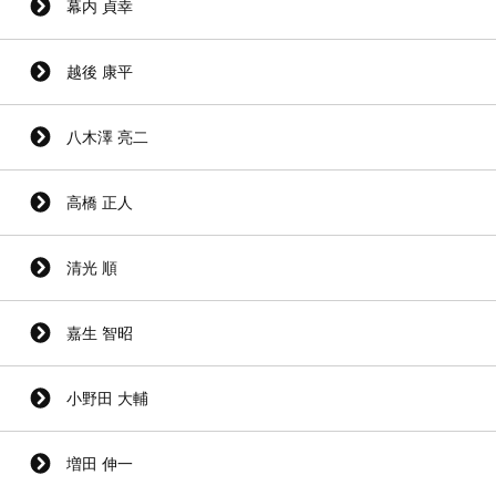
幕内 貞幸
越後 康平
八木澤 亮二
高橋 正人
清光 順
嘉生 智昭
小野田 大輔
増田 伸一