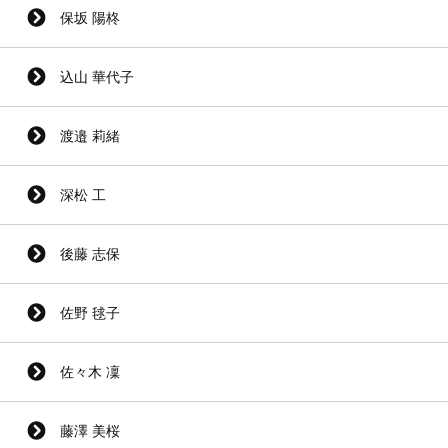
保坂 陽柊
込山 華代子
渡邉 莉緒
深松 工
後藤 志保
佐野 毬子
佐々木 凜
藤澤 美桜