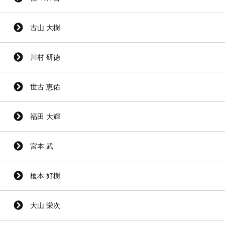
古山 大樹
川村 研徳
世古 恵佑
福田 大輝
宮本 武
榎本 好樹
大山 栄次