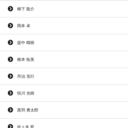
柳下 龍介
岡本 卓
提中 晴樹
根本 拓美
丹治 克行
恒川 光樹
黒羽 勇太郎
佐々木 哲