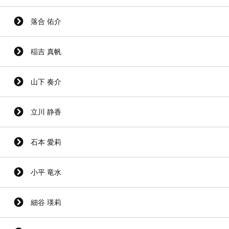
落合 佑介
稲吉 真帆
山下 奏介
立川 静香
石本 愛莉
小平 竜水
細谷 瑛莉