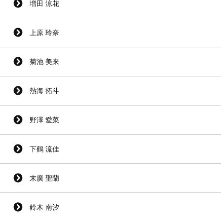
増田 涼花
上原 玲奈
菊池 美来
熱海 拓斗
野澤 愛菜
下鶴 流佳
末廣 聖蘭
鈴木 南汐