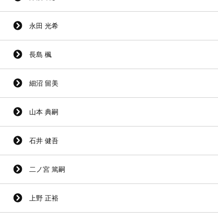
永田 光希
長島 楓
細沼 留美
山本 典嗣
石井 健吾
二ノ宮 篤嗣
上野 正裕