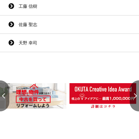
工藤 信樹
佐藤 聖志
天野 幸司