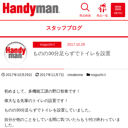
MENU
商品検索
商品一覧
お風呂やキッチンのリフォーム
ならハンディマン
スタッフブログ
noguchi-t
2017.10.29
ものの30分足らずでトイレを設置
投稿日
更新日
著者
スタッフブログカテゴリー
2017年10月29日
2017年11月7日
createone
noguchi-t
初めまして。多機能工課の野口智泰です！
偉大なる先輩のトイレの設置です！
ものの30分足らずでトイレを設置していました。
自分が他のことをしている間に気づいたらもう付け終わっていま
した。