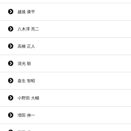
越後 康平
八木澤 亮二
高橋 正人
清光 順
嘉生 智昭
小野田 大輔
増田 伸一