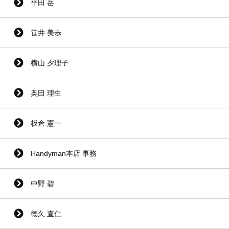
平田 岳
笹井 美歩
横山 夕理子
奥田 理生
板倉 憲一
Handyman本店 事務
中野 碧
徳久 直仁