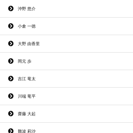
沖野 悠介
小倉 一徳
大野 由香里
岡元 歩
吉江 竜太
川端 竜平
齋藤 大起
難波 莉沙