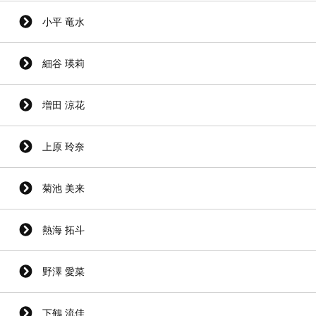
小平 竜水
細谷 瑛莉
増田 涼花
上原 玲奈
菊池 美来
熱海 拓斗
野澤 愛菜
下鶴 流佳