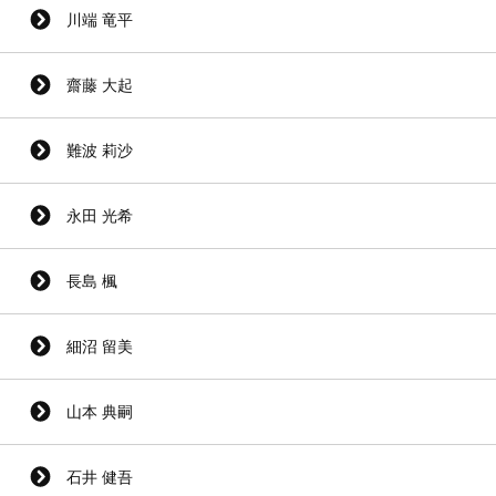
川端 竜平
齋藤 大起
難波 莉沙
永田 光希
長島 楓
細沼 留美
山本 典嗣
石井 健吾