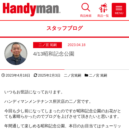
MENU
商品検索
商品一覧
お風呂やキッチンのリフォーム
ならハンディマン
スタッフブログ
二ノ宮 篤嗣
2023.04.18
4/13昭和記念公園
投稿日
更新日
著者
スタッフブログカテゴリー
2023年4月18日
2025年2月3日
二ノ宮篤嗣
二ノ宮 篤嗣
いつもお世話になっております。
ハンディマンメンテナンス所沢店の二ノ宮です。
今回も少し前になってしまったのですが昭和記念公園のお花がと
ても素晴らかったのでブログを上げさせて頂きたいと思います。
年間通して楽しめる昭和記念公園、本日のお目当てはチューリッ