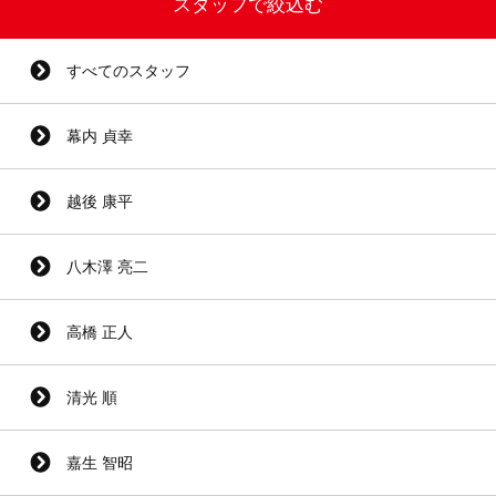
スタッフで絞込む
すべてのスタッフ
幕内 貞幸
越後 康平
八木澤 亮二
高橋 正人
清光 順
嘉生 智昭