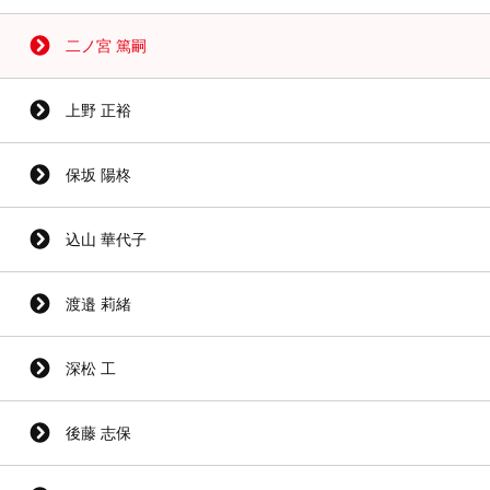
二ノ宮 篤嗣
上野 正裕
保坂 陽柊
込山 華代子
渡邉 莉緒
深松 工
後藤 志保