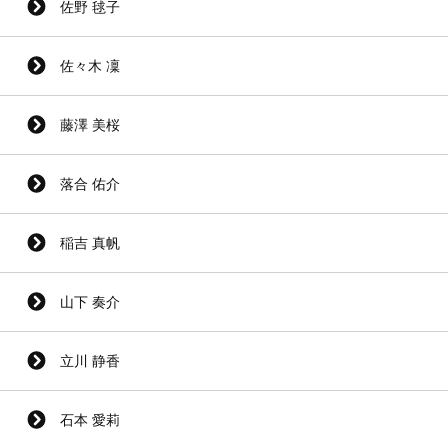
佐野 毬子
佐々木 凜
藤澤 美桜
落合 佑介
稲吉 真帆
山下 奏介
立川 静香
石本 愛莉