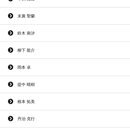
末廣 聖蘭
鈴木 南汐
柳下 龍介
岡本 卓
提中 晴樹
根本 拓美
丹治 克行