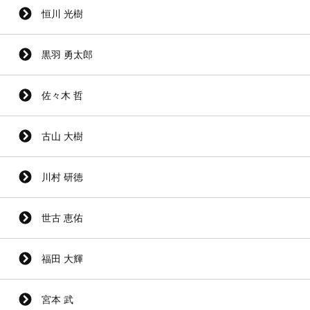
恒川 光樹
黒羽 勇太郎
佐々木 哲
古山 大樹
川村 研徳
世古 恵佑
福田 大輝
宮本 武