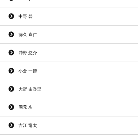
中野 碧
徳久 直仁
沖野 悠介
小倉 一徳
大野 由香里
岡元 歩
吉江 竜太