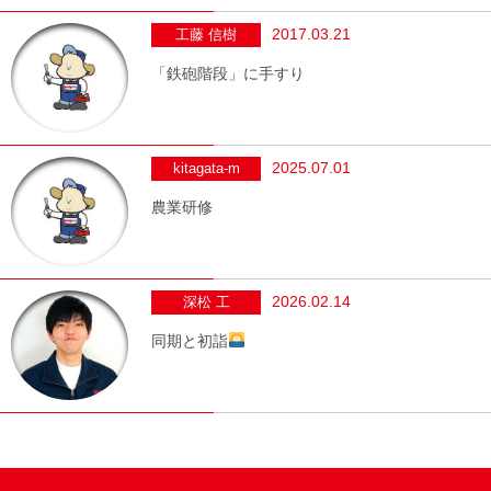
2017.03.21
工藤 信樹
「鉄砲階段」に手すり
2025.07.01
kitagata-m
農業研修
2026.02.14
深松 工
同期と初詣