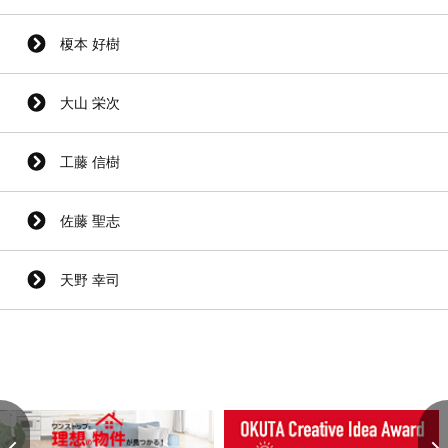
榎本 好樹
大山 栄次
工藤 信樹
佐藤 聖志
天野 幸司