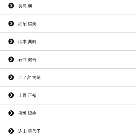
長島 楓
細沼 留美
山本 典嗣
石井 健吾
二ノ宮 篤嗣
上野 正裕
保坂 陽柊
込山 華代子