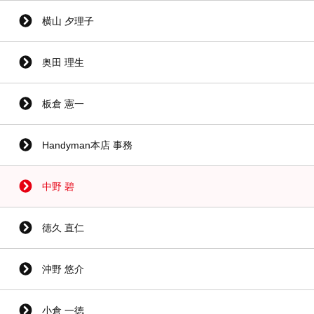
横山 夕理子
奥田 理生
板倉 憲一
Handyman本店 事務
中野 碧
徳久 直仁
沖野 悠介
小倉 一徳