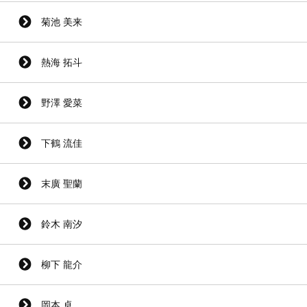
菊池 美来
熱海 拓斗
野澤 愛菜
下鶴 流佳
末廣 聖蘭
鈴木 南汐
柳下 龍介
岡本 卓