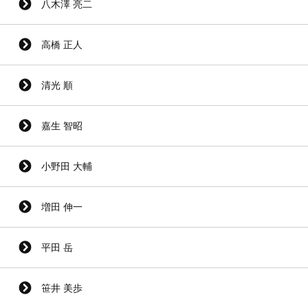
八木澤 亮二
高橋 正人
清光 順
嘉生 智昭
小野田 大輔
増田 伸一
平田 岳
笹井 美歩