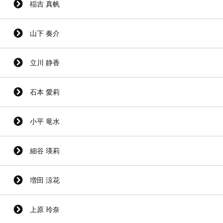
稲吉 真帆
山下 奏介
立川 静香
石本 愛莉
小平 竜水
細谷 瑛莉
増田 涼花
上原 玲奈