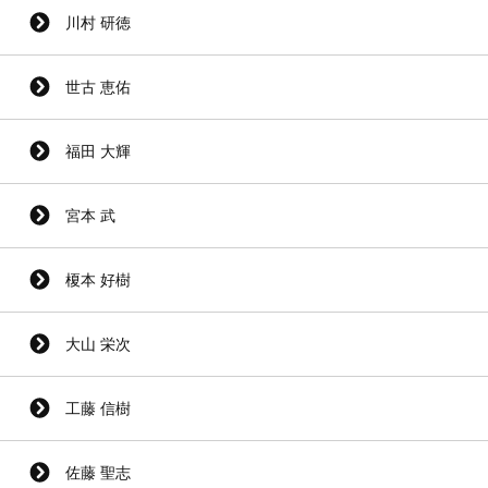
川村 研徳
世古 恵佑
福田 大輝
宮本 武
榎本 好樹
大山 栄次
工藤 信樹
佐藤 聖志