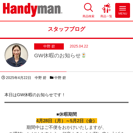
MENU
商品検索
商品一覧
お風呂やキッチンのリフォーム
ならハンディマン
スタッフブログ
中野 碧
2025.04.22
GW休暇のお知らせ
投稿日
著者
スタッフブログカテゴリー
2025年4月22日
中野 碧
中野 碧
本日はGW休暇のお知らせです！
■
休暇期間
4月28日（月）～5月2日（金）
期間中はご不便をおかけいたしますが、