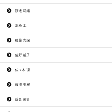
渡邉 莉緒
深松 工
後藤 志保
佐野 毬子
佐々木 凜
藤澤 美桜
落合 佑介