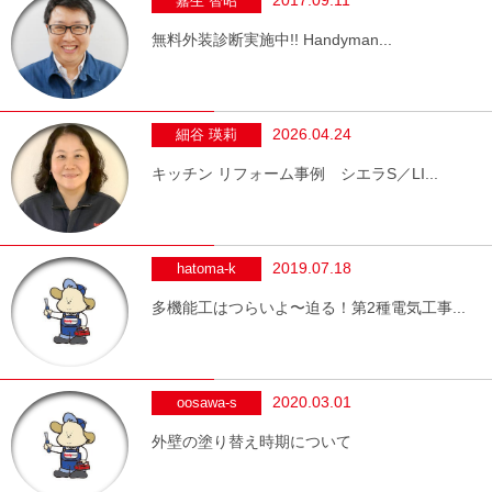
嘉生 智昭
無料外装診断実施中!! Handyman...
2026.04.24
細谷 瑛莉
キッチン リフォーム事例 シエラS／LI...
2019.07.18
hatoma-k
多機能工はつらいよ〜迫る！第2種電気工事...
2020.03.01
oosawa-s
外壁の塗り替え時期について