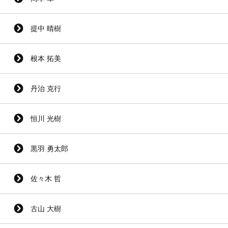
提中 晴樹
根本 拓美
丹治 克行
恒川 光樹
黒羽 勇太郎
佐々木 哲
古山 大樹