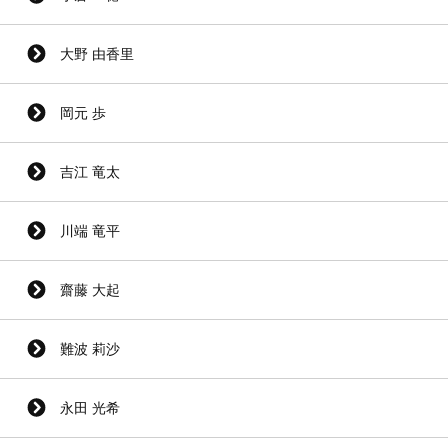
大野 由香里
岡元 歩
吉江 竜太
川端 竜平
齋藤 大起
難波 莉沙
永田 光希