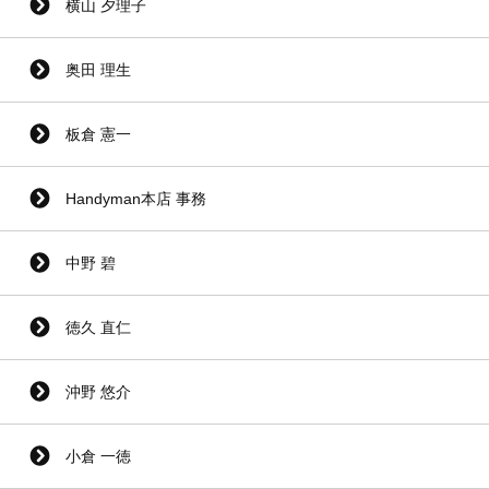
横山 夕理子
奥田 理生
板倉 憲一
Handyman本店 事務
中野 碧
徳久 直仁
沖野 悠介
小倉 一徳