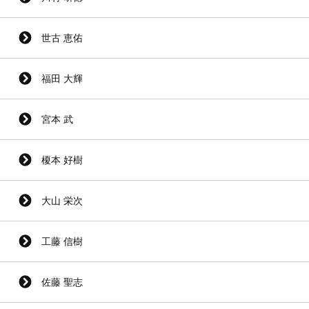
世古 恵佑
福田 大輝
宮本 武
榎本 好樹
大山 栄次
工藤 信樹
佐藤 聖志