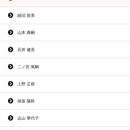
細沼 留美
山本 典嗣
石井 健吾
二ノ宮 篤嗣
上野 正裕
保坂 陽柊
込山 華代子