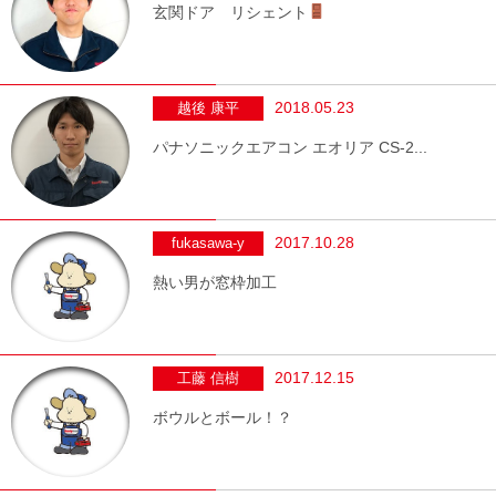
玄関ドア リシェント
2018.05.23
越後 康平
パナソニックエアコン エオリア CS-2...
2017.10.28
fukasawa-y
熱い男が窓枠加工
2017.12.15
工藤 信樹
ボウルとボール！？