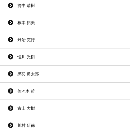
提中 晴樹
根本 拓美
丹治 克行
恒川 光樹
黒羽 勇太郎
佐々木 哲
古山 大樹
川村 研徳