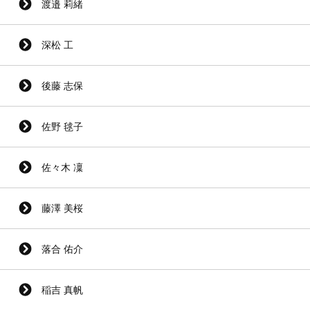
渡邉 莉緒
深松 工
後藤 志保
佐野 毬子
佐々木 凜
藤澤 美桜
落合 佑介
稲吉 真帆