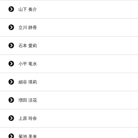
山下 奏介
立川 静香
石本 愛莉
小平 竜水
細谷 瑛莉
増田 涼花
上原 玲奈
菊池 美来