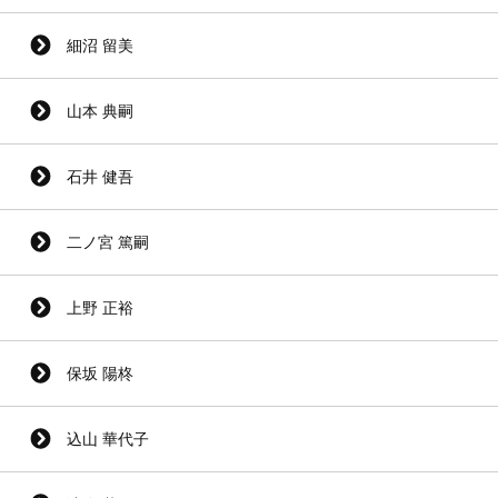
細沼 留美
山本 典嗣
石井 健吾
二ノ宮 篤嗣
上野 正裕
保坂 陽柊
込山 華代子