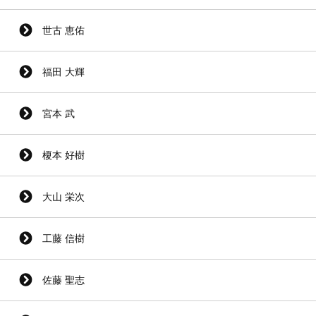
世古 恵佑
福田 大輝
宮本 武
榎本 好樹
大山 栄次
工藤 信樹
佐藤 聖志