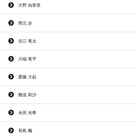
大野 由香里
岡元 歩
吉江 竜太
川端 竜平
齋藤 大起
難波 莉沙
永田 光希
長島 楓