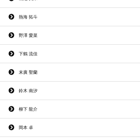
熱海 拓斗
野澤 愛菜
下鶴 流佳
末廣 聖蘭
鈴木 南汐
柳下 龍介
岡本 卓