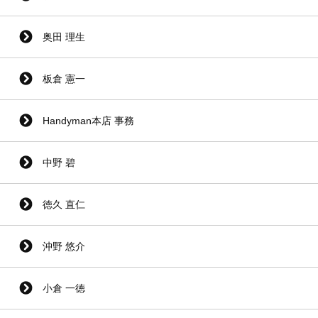
奥田 理生
板倉 憲一
Handyman本店 事務
中野 碧
徳久 直仁
沖野 悠介
小倉 一徳