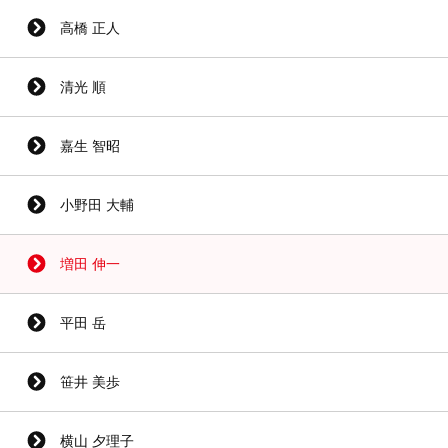
高橋 正人
清光 順
嘉生 智昭
小野田 大輔
増田 伸一
平田 岳
笹井 美歩
横山 夕理子