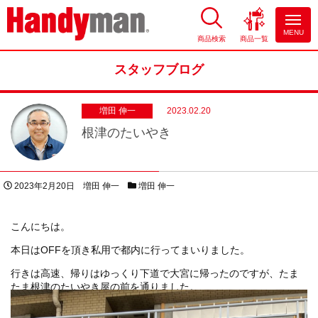
MENU
商品検索
商品一覧
お風呂やキッチンのリフォーム
ならハンディマン
スタッフブログ
増田 伸一
2023.02.20
根津のたいやき
投稿日
著者
スタッフブログカテゴリー
2023年2月20日
増田 伸一
増田 伸一
こんにちは。
本日はOFFを頂き私用で都内に行ってまいりました。
行きは高速、帰りはゆっくり下道で大宮に帰ったのですが、たま
たま根津のたいやき屋の前を通りました。