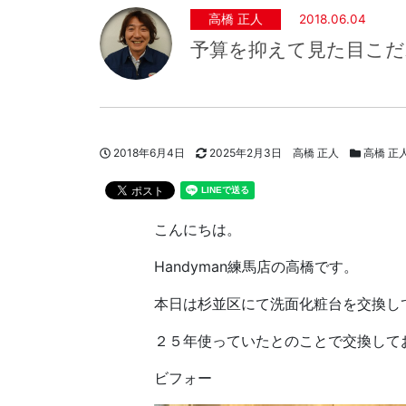
高橋 正人
2018.06.04
予算を抑えて見た目こだわ
投稿日
更新日
著者
スタッフブ
2018年6月4日
2025年2月3日
高橋 正人
高橋 正
こんにちは。
Handyman練馬店の高橋です。
本日は杉並区にて洗面化粧台を交換し
２５年使っていたとのことで交換して
ビフォー