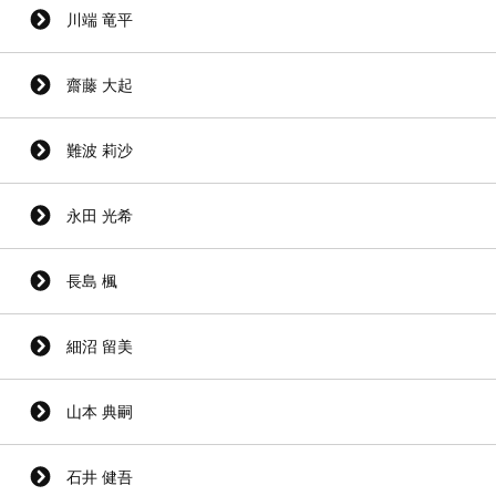
川端 竜平
齋藤 大起
難波 莉沙
永田 光希
長島 楓
細沼 留美
山本 典嗣
石井 健吾