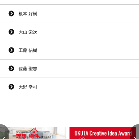
榎本 好樹
大山 栄次
工藤 信樹
佐藤 聖志
天野 幸司