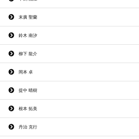
末廣 聖蘭
鈴木 南汐
柳下 龍介
岡本 卓
提中 晴樹
根本 拓美
丹治 克行