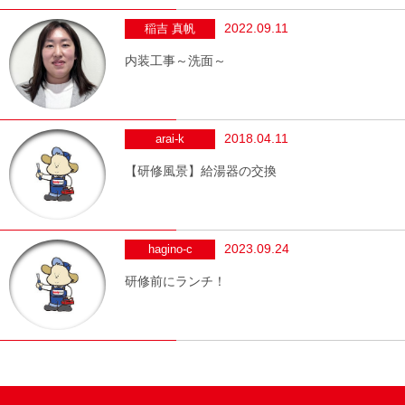
2022.09.11
稲吉 真帆
内装工事～洗面～
2018.04.11
arai-k
【研修風景】給湯器の交換
2023.09.24
hagino-c
研修前にランチ！