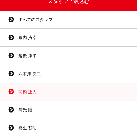
スタッフで絞込む
すべてのスタッフ
幕内 貞幸
越後 康平
八木澤 亮二
高橋 正人
清光 順
嘉生 智昭