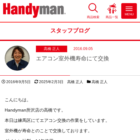
MENU
商品検索
商品一覧
お風呂やキッチンのリフォーム
ならハンディマン
スタッフブログ
高橋 正人
2016.09.05
エアコン室外機寿命にて交換
投稿日
更新日
著者
スタッフブログカテゴリー
2016年9月5日
2025年2月3日
高橋 正人
高橋 正人
こんにちは。
Handyman所沢店の高橋です。
本日は練馬区にてエアコン交換の作業をしています。
室外機が寿命とのことで交換しております。