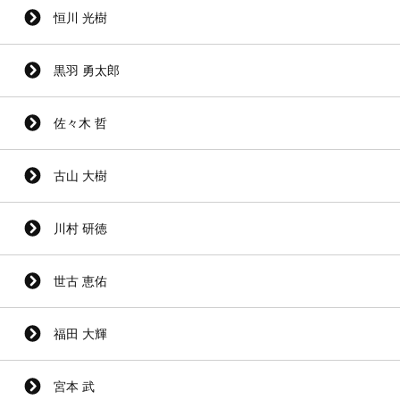
恒川 光樹
黒羽 勇太郎
佐々木 哲
古山 大樹
川村 研徳
世古 恵佑
福田 大輝
宮本 武