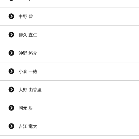
中野 碧
徳久 直仁
沖野 悠介
小倉 一徳
大野 由香里
岡元 歩
吉江 竜太