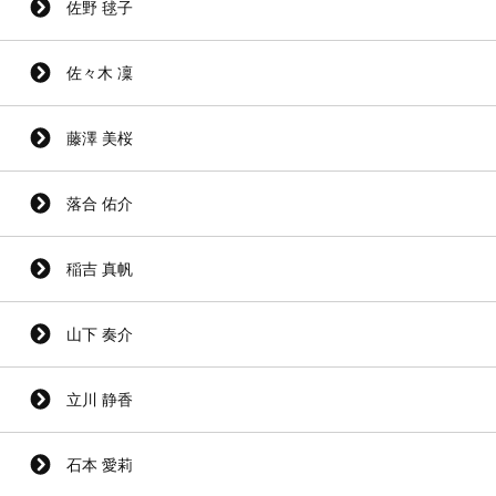
佐野 毬子
佐々木 凜
藤澤 美桜
落合 佑介
稲吉 真帆
山下 奏介
立川 静香
石本 愛莉