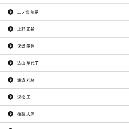
二ノ宮 篤嗣
上野 正裕
保坂 陽柊
込山 華代子
渡邉 莉緒
深松 工
後藤 志保