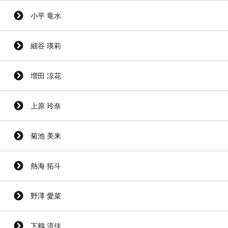
小平 竜水
細谷 瑛莉
増田 涼花
上原 玲奈
菊池 美来
熱海 拓斗
野澤 愛菜
下鶴 流佳