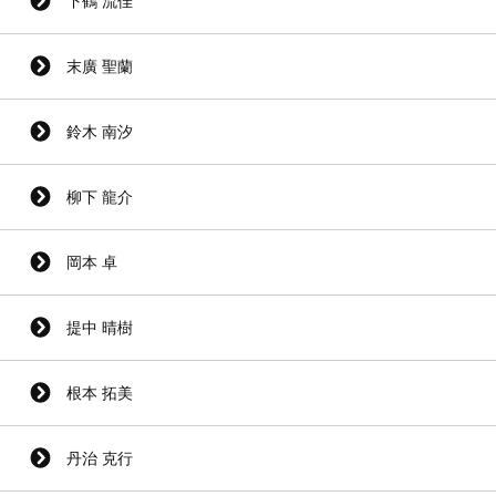
下鶴 流佳
末廣 聖蘭
鈴木 南汐
柳下 龍介
岡本 卓
提中 晴樹
根本 拓美
丹治 克行