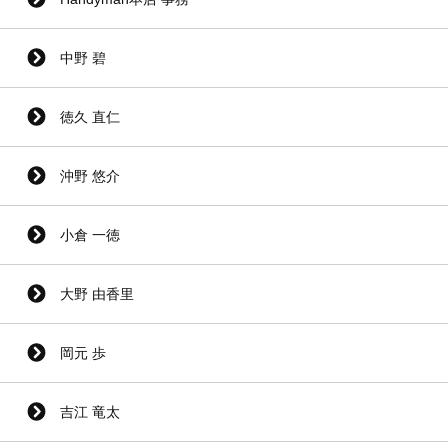
中野 碧
徳久 直仁
沖野 悠介
小倉 一徳
大野 由香里
岡元 歩
吉江 竜太