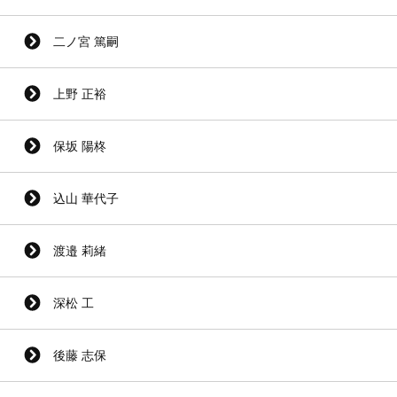
二ノ宮 篤嗣
上野 正裕
保坂 陽柊
込山 華代子
渡邉 莉緒
深松 工
後藤 志保