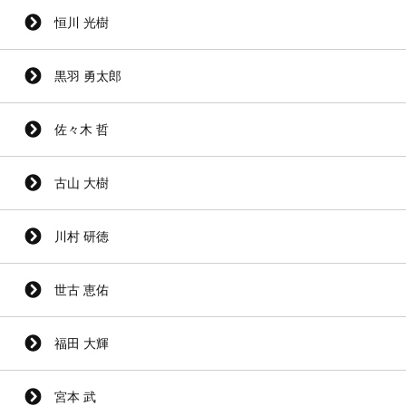
恒川 光樹
黒羽 勇太郎
佐々木 哲
古山 大樹
川村 研徳
世古 恵佑
福田 大輝
宮本 武