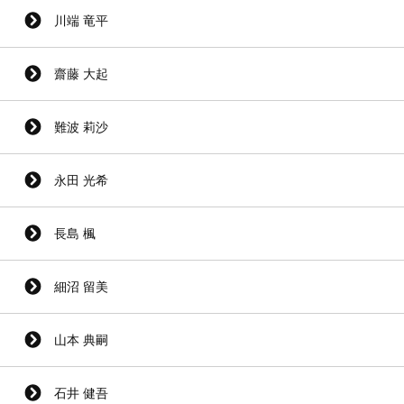
川端 竜平
齋藤 大起
難波 莉沙
永田 光希
長島 楓
細沼 留美
山本 典嗣
石井 健吾