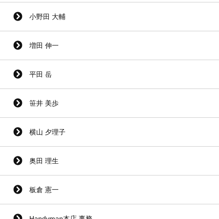
小野田 大輔
増田 伸一
平田 岳
笹井 美歩
横山 夕理子
奥田 理生
板倉 憲一
Handyman本店 事務