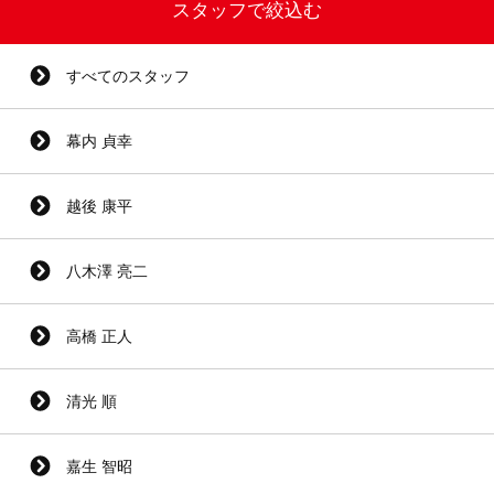
スタッフで絞込む
すべてのスタッフ
幕内 貞幸
越後 康平
八木澤 亮二
高橋 正人
清光 順
嘉生 智昭