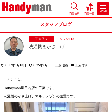
MENU
商品検索
商品一覧
お風呂やキッチンのリフォーム
ならハンディマン
スタッフブログ
工藤 信樹
2017.04.18
洗濯機をかさ上げ
投稿日
更新日
著者
スタッフブログカテゴリー
2017年4月18日
2025年2月3日
工藤 信樹
工藤 信樹
こんにちは。
Handyman世田谷店の工藤です。
洗濯機のかさ上げ、マルチメゾンの設置です。