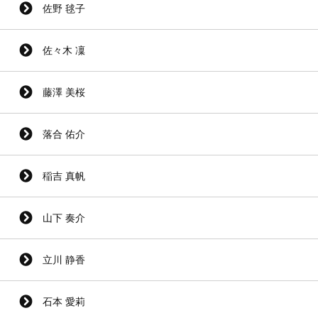
佐野 毬子
佐々木 凜
藤澤 美桜
落合 佑介
稲吉 真帆
山下 奏介
立川 静香
石本 愛莉