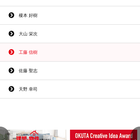
榎本 好樹
大山 栄次
工藤 信樹
佐藤 聖志
天野 幸司