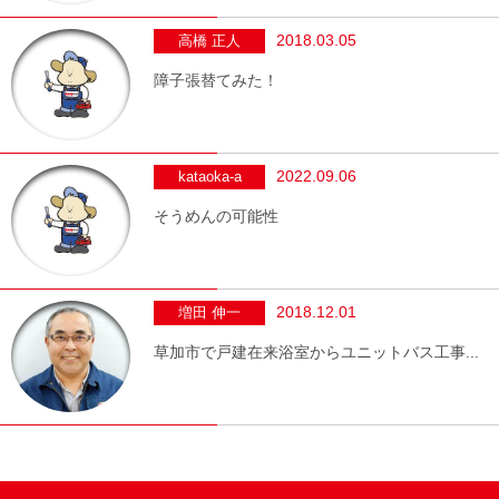
2018.03.05
高橋 正人
障子張替てみた！
2022.09.06
kataoka-a
そうめんの可能性
2018.12.01
増田 伸一
草加市で戸建在来浴室からユニットバス工事...