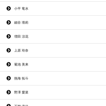
小平 竜水
細谷 瑛莉
増田 涼花
上原 玲奈
菊池 美来
熱海 拓斗
野澤 愛菜