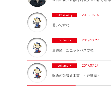
2018.06.07
fukasawa-y
暑いですね！
2019.10.27
nishimura
葛飾区 ユニットバス交換
2017.07.27
ookuma-k
壁紙の張替え工事 ～戸建編～