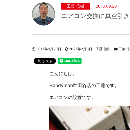
工藤 信樹
2016.09.20
エアコン交換に真空引き
投稿日
更新日
著者
スタッフ
2016年9月20日
2025年2月3日
工藤 信樹
工藤 
こんにちは。
Handyman世田谷店の工藤です。
エアコンの設置です。