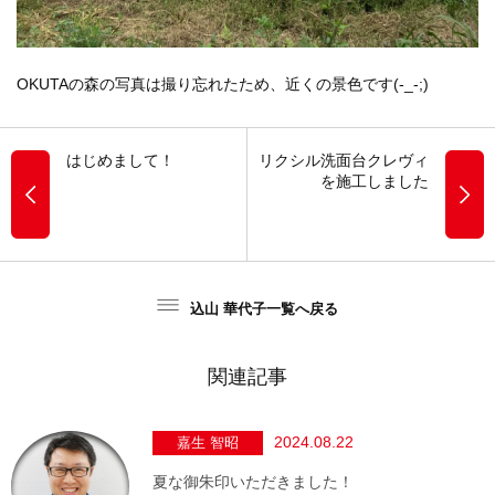
OKUTAの森の写真は撮り忘れたため、近くの景色です(-_-;)
はじめまして！
リクシル洗面台クレヴィ
を施工しました
込山 華代子一覧へ戻る
関連記事
2024.08.22
嘉生 智昭
夏な御朱印いただきました！