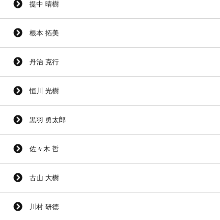
提中 晴樹
根本 拓美
丹治 克行
恒川 光樹
黒羽 勇太郎
佐々木 哲
古山 大樹
川村 研徳