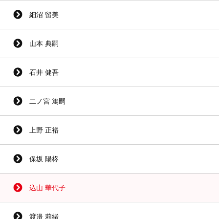
細沼 留美
山本 典嗣
石井 健吾
二ノ宮 篤嗣
上野 正裕
保坂 陽柊
込山 華代子
渡邉 莉緒