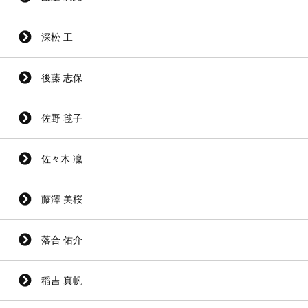
深松 工
後藤 志保
佐野 毬子
佐々木 凜
藤澤 美桜
落合 佑介
稲吉 真帆