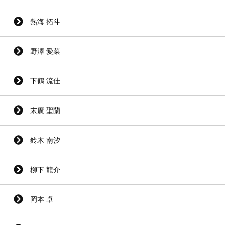
熱海 拓斗
野澤 愛菜
下鶴 流佳
末廣 聖蘭
鈴木 南汐
柳下 龍介
岡本 卓