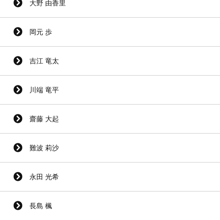
大野 由香里
岡元 歩
吉江 竜太
川端 竜平
齋藤 大起
難波 莉沙
永田 光希
長島 楓