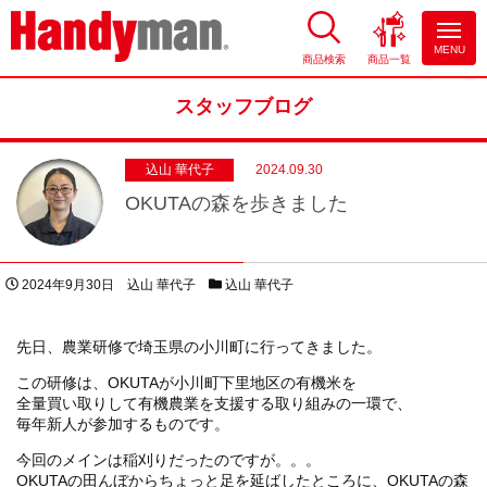
MENU
商品検索
商品一覧
お風呂やキッチンのリフォーム
ならハンディマン
スタッフブログ
込山 華代子
2024.09.30
OKUTAの森を歩きました
投稿日
著者
スタッフブログカテゴリー
2024年9月30日
込山 華代子
込山 華代子
先日、農業研修で埼玉県の小川町に行ってきました。
この研修は、OKUTAが小川町下里地区の有機米を
全量買い取りして有機農業を支援する取り組みの一環で、
毎年新人が参加するものです。
今回のメインは稲刈りだったのですが。。。
OKUTAの田んぼからちょっと足を延ばしたところに、OKUTAの森