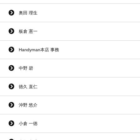
奥田 理生
板倉 憲一
Handyman本店 事務
中野 碧
徳久 直仁
沖野 悠介
小倉 一徳