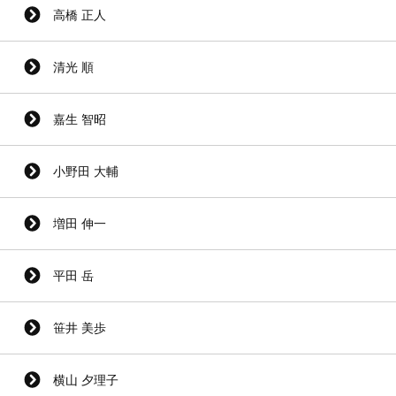
高橋 正人
清光 順
嘉生 智昭
小野田 大輔
増田 伸一
平田 岳
笹井 美歩
横山 夕理子