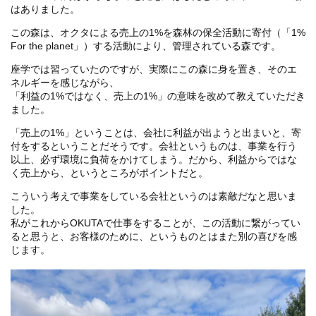
はありました。
この森は、オクタによる売上の1%を森林の保全活動に寄付（「1%
For the planet」）する活動により、管理されている森です。
座学では習っていたのですが、実際にこの森に身を置き、そのエ
ネルギーを感じながら、
「利益の1%ではなく、売上の1%」の意味を改めて教えていただき
ました。
「売上の1%」ということは、会社に利益が出ようと出まいと、寄
付をするということだそうです。会社というものは、事業を行う
以上、必ず環境に負荷をかけてしまう。だから、利益からではな
く売上から、というところがポイントだと。
こういう考えで事業をしている会社というのは素敵だなと思いま
した。
私がこれからOKUTAで仕事をすることが、この活動に繋がってい
ると思うと、お客様のために、というものとはまた別の喜びを感
じます。