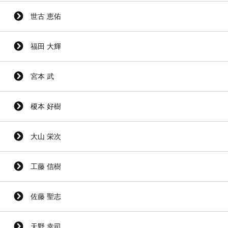
世古 恵佑
福田 大輝
宮本 武
榎本 好樹
大山 栄次
工藤 信樹
佐藤 聖志
天野 幸司