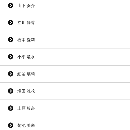
山下 奏介
立川 静香
石本 愛莉
小平 竜水
細谷 瑛莉
増田 涼花
上原 玲奈
菊池 美来