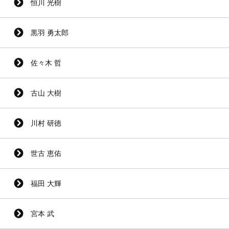
恒川 光樹
黒羽 勇太郎
佐々木 哲
古山 大樹
川村 研徳
世古 恵佑
福田 大輝
宮本 武