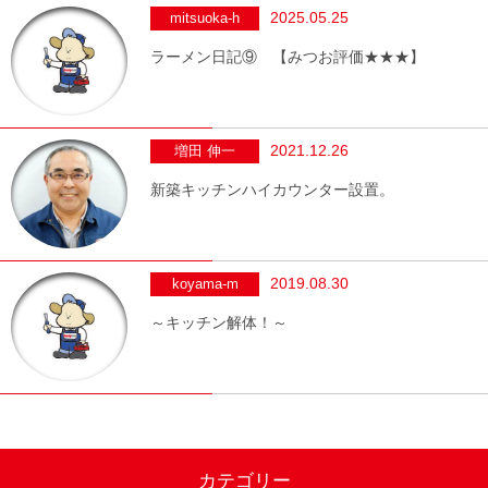
2025.05.25
mitsuoka-h
ラーメン日記⑨ 【みつお評価★★★】
2021.12.26
増田 伸一
新築キッチンハイカウンター設置。
2019.08.30
koyama-m
～キッチン解体！～
カテゴリー