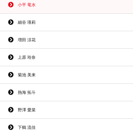
小平 竜水
細谷 瑛莉
増田 涼花
上原 玲奈
菊池 美来
熱海 拓斗
野澤 愛菜
下鶴 流佳