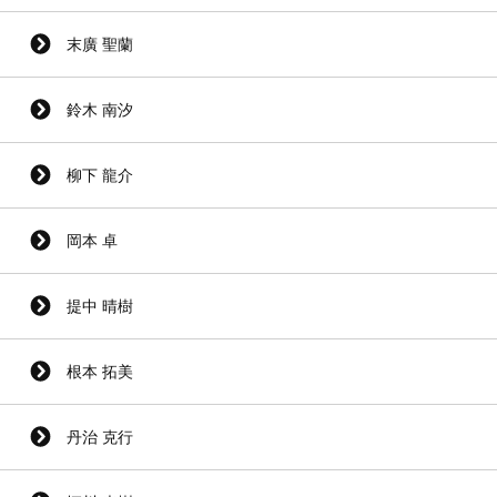
末廣 聖蘭
鈴木 南汐
柳下 龍介
岡本 卓
提中 晴樹
根本 拓美
丹治 克行