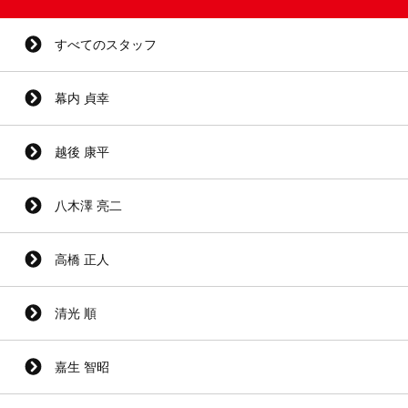
すべてのスタッフ
幕内 貞幸
越後 康平
八木澤 亮二
高橋 正人
清光 順
嘉生 智昭