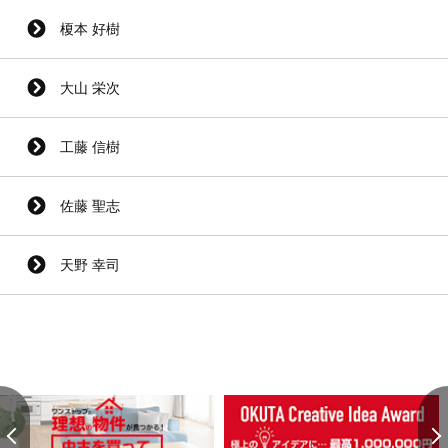
榎本 好樹
大山 栄次
工藤 信樹
佐藤 聖志
天野 幸司