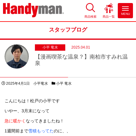
MENU
商品検索
商品一覧
お風呂やキッチンのリフォーム
ならハンディマン
スタッフブログ
小平 竜水
2025.04.01
【漫画喫茶な温泉？】南柏市すみれ温
泉
投稿日
著者
スタッフブログカテゴリー
2025年4月1日
小平竜水
小平 竜水
こんにちは！松戸の小平です
いやー、3月末になって
急に暖かく
なってきましたね！
1週間前まで
雪積もってた
のに、、