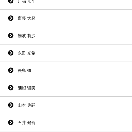
川端 竜平
齋藤 大起
難波 莉沙
永田 光希
長島 楓
細沼 留美
山本 典嗣
石井 健吾