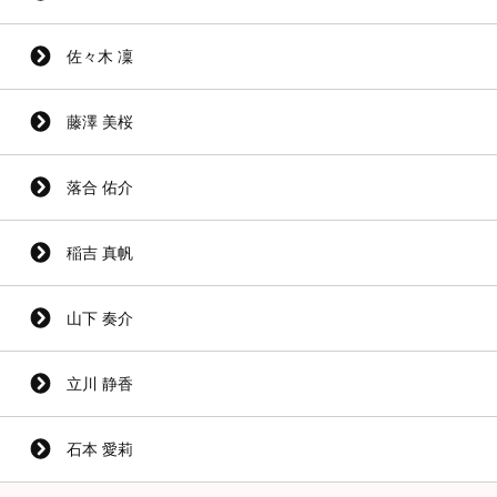
佐々木 凜
藤澤 美桜
落合 佑介
稲吉 真帆
山下 奏介
立川 静香
石本 愛莉