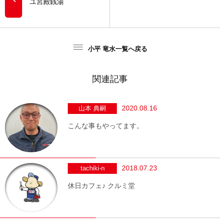
ユ宮殿銭湯
小平 竜水一覧へ戻る
関連記事
2020.08.16
山本 典嗣
こんな事もやってます。
2018.07.23
tachiki-n
休日カフェ♪ クルミ堂