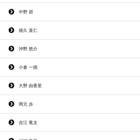
中野 碧
徳久 直仁
沖野 悠介
小倉 一徳
大野 由香里
岡元 歩
吉江 竜太