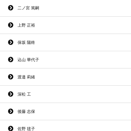
二ノ宮 篤嗣
上野 正裕
保坂 陽柊
込山 華代子
渡邉 莉緒
深松 工
後藤 志保
佐野 毬子