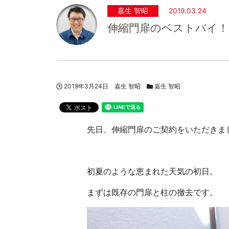
嘉生 智昭
2019.03.24
伸縮門扉のベストバイ
投稿日
著者
スタッフブログカテゴリー
2019年3月24日
嘉生 智昭
嘉生 智昭
先日、伸縮門扉のご契約をいただきま
初夏のような恵まれた天気の初日。
まずは既存の門扉と柱の撤去です。