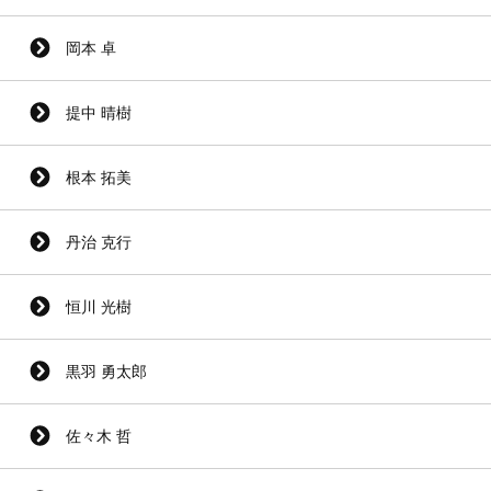
岡本 卓
提中 晴樹
根本 拓美
丹治 克行
恒川 光樹
黒羽 勇太郎
佐々木 哲