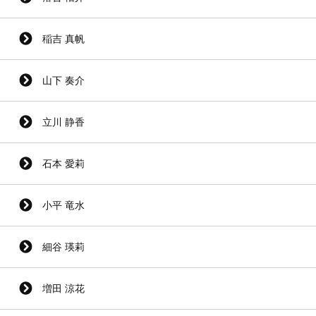
稲吉 真帆
山下 奏介
立川 静香
石本 愛莉
小平 竜水
細谷 瑛莉
増田 涼花