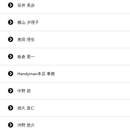
笹井 美歩
横山 夕理子
奥田 理生
板倉 憲一
Handyman本店 事務
中野 碧
徳久 直仁
沖野 悠介