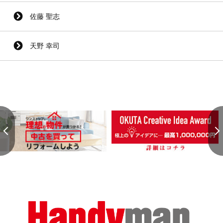
佐藤 聖志
天野 幸司