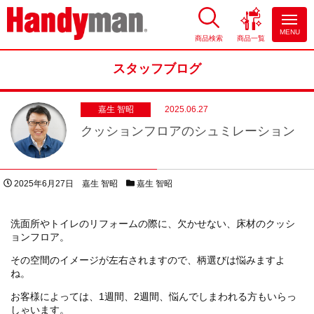
MENU
商品検索
商品一覧
お風呂やキッチンのリフォーム
ならハンディマン
スタッフブログ
嘉生 智昭
2025.06.27
クッションフロアのシュミレーション
投稿日
著者
スタッフブログカテゴリー
2025年6月27日
嘉生 智昭
嘉生 智昭
洗面所やトイレのリフォームの際に、欠かせない、床材のクッシ
ョンフロア。
その空間のイメージが左右されますので、柄選びは悩みますよ
ね。
お客様によっては、1週間、2週間、悩んでしまわれる方もいらっ
しゃいます。