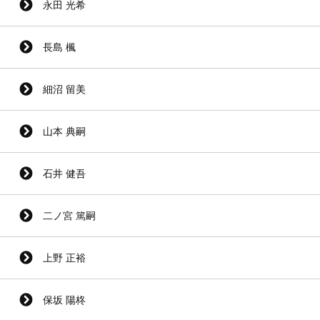
永田 光希
長島 楓
細沼 留美
山本 典嗣
石井 健吾
二ノ宮 篤嗣
上野 正裕
保坂 陽柊