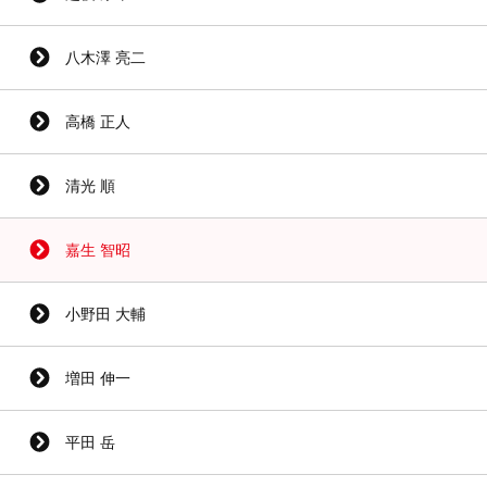
八木澤 亮二
高橋 正人
清光 順
嘉生 智昭
小野田 大輔
増田 伸一
平田 岳