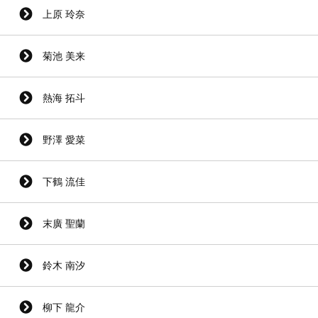
上原 玲奈
菊池 美来
熱海 拓斗
野澤 愛菜
下鶴 流佳
末廣 聖蘭
鈴木 南汐
柳下 龍介