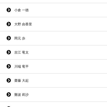
小倉 一徳
大野 由香里
岡元 歩
吉江 竜太
川端 竜平
齋藤 大起
難波 莉沙