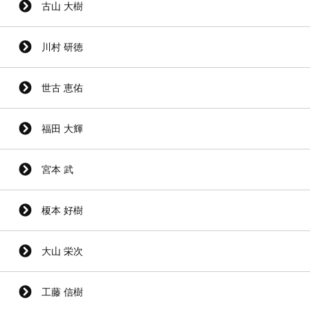
古山 大樹
川村 研徳
世古 恵佑
福田 大輝
宮本 武
榎本 好樹
大山 栄次
工藤 信樹