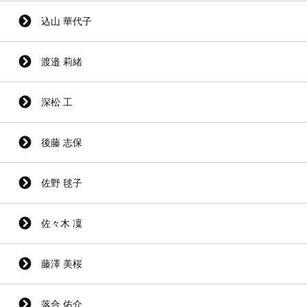
込山 華代子
渡邉 莉緒
深松 工
後藤 志保
佐野 毬子
佐々木 凜
藤澤 美桜
落合 佑介