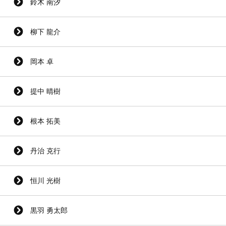
鈴木 南汐
柳下 龍介
岡本 卓
提中 晴樹
根本 拓美
丹治 克行
恒川 光樹
黒羽 勇太郎