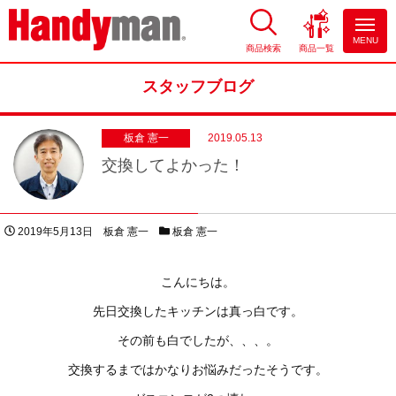
MENU
商品検索
商品一覧
お風呂やキッチンのリフォーム
ならハンディマン
スタッフブログ
板倉 憲一
2019.05.13
交換してよかった！
投稿日
著者
スタッフブログカテゴリー
2019年5月13日
板倉 憲一
板倉 憲一
こんにちは。
先日交換したキッチンは真っ白です。
その前も白でしたが、、、。
交換するまではかなりお悩みだったそうです。