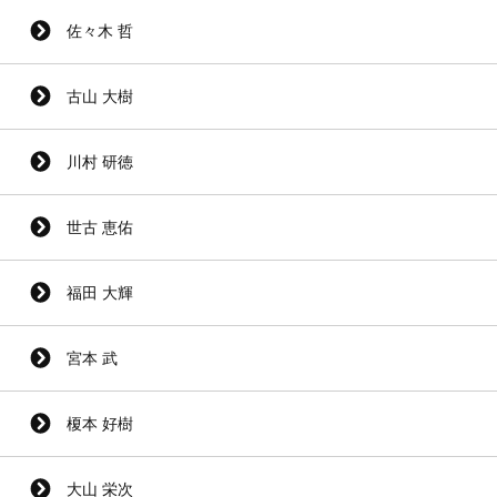
佐々木 哲
古山 大樹
川村 研徳
世古 恵佑
福田 大輝
宮本 武
榎本 好樹
大山 栄次