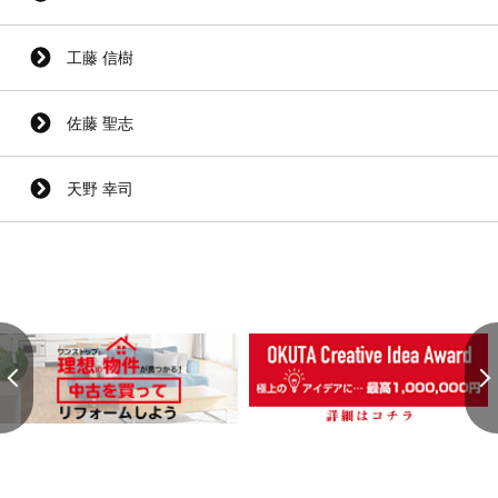
工藤 信樹
佐藤 聖志
天野 幸司