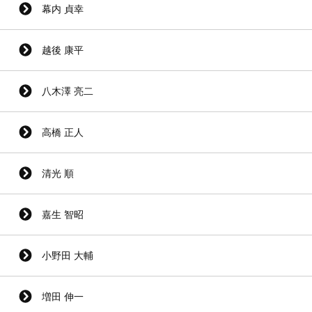
幕内 貞幸
越後 康平
八木澤 亮二
高橋 正人
清光 順
嘉生 智昭
小野田 大輔
増田 伸一