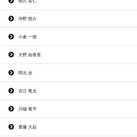
徳久 直仁
沖野 悠介
小倉 一徳
大野 由香里
岡元 歩
吉江 竜太
川端 竜平
齋藤 大起