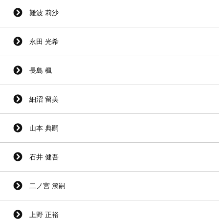
難波 莉沙
永田 光希
長島 楓
細沼 留美
山本 典嗣
石井 健吾
二ノ宮 篤嗣
上野 正裕