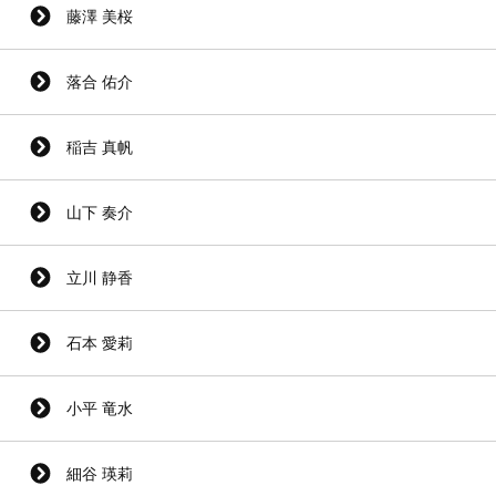
藤澤 美桜
落合 佑介
稲吉 真帆
山下 奏介
立川 静香
石本 愛莉
小平 竜水
細谷 瑛莉