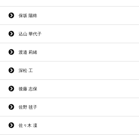
保坂 陽柊
込山 華代子
渡邉 莉緒
深松 工
後藤 志保
佐野 毬子
佐々木 凜