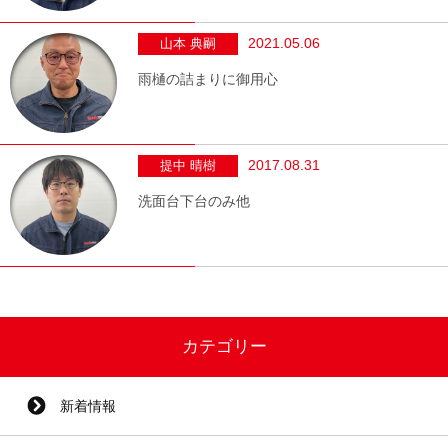
2021.05.06
山本 典嗣
雨樋の詰まりに御用心
2017.08.31
提中 晴樹
洗面台下台のみ他
カテゴリー
新着情報