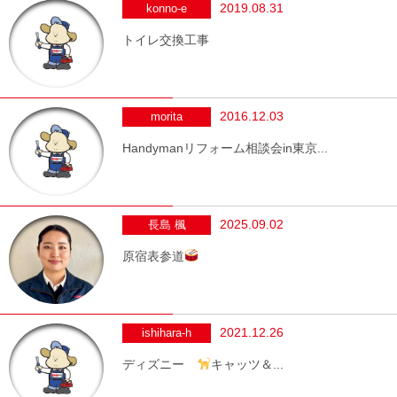
2019.08.31
konno-e
トイレ交換工事
2016.12.03
morita
Handymanリフォーム相談会in東京...
2025.09.02
長島 楓
原宿表参道
2021.12.26
ishihara-h
ディズニー
キャッツ＆...