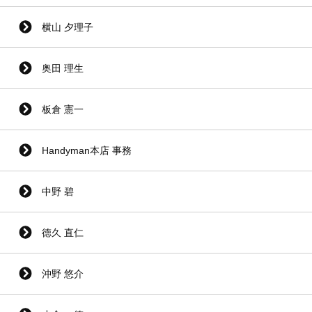
横山 夕理子
奥田 理生
板倉 憲一
Handyman本店 事務
中野 碧
徳久 直仁
沖野 悠介