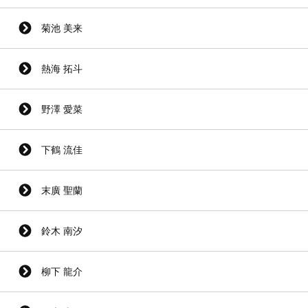
菊池 美来
熱海 拓斗
野澤 愛菜
下鶴 流佳
末廣 聖蘭
鈴木 南汐
柳下 龍介