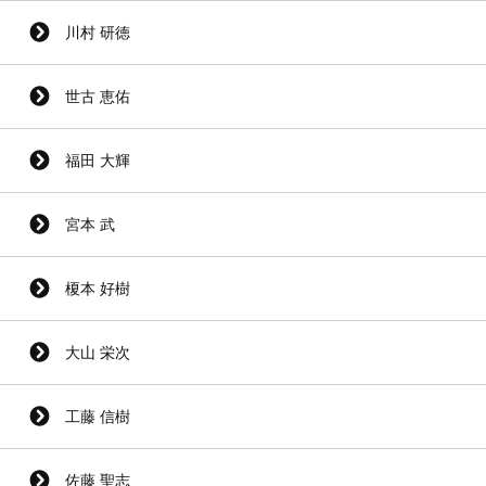
川村 研徳
世古 恵佑
福田 大輝
宮本 武
榎本 好樹
大山 栄次
工藤 信樹
佐藤 聖志