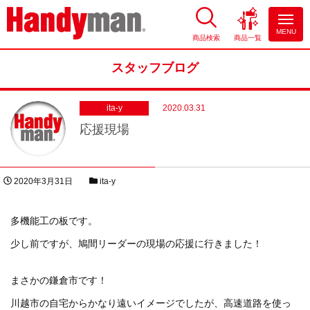
MENU
商品検索
商品一覧
お風呂やキッチンのリフォーム
ならハンディマン
スタッフブログ
ita-y
2020.03.31
応援現場
投稿日
スタッフブログカテゴリー
2020年3月31日
ita-y
著者
多機能工の板です。
少し前ですが、鳩間リーダーの現場の応援に行きました！
まさかの鎌倉市です！
川越市の自宅からかなり遠いイメージでしたが、高速道路を使っ