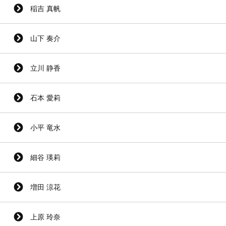
稲吉 真帆
山下 奏介
立川 静香
石本 愛莉
小平 竜水
細谷 瑛莉
増田 涼花
上原 玲奈