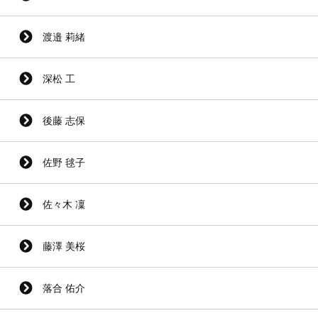
渡邉 莉緒
深松 工
後藤 志保
佐野 毬子
佐々木 凜
藤澤 美桜
落合 佑介