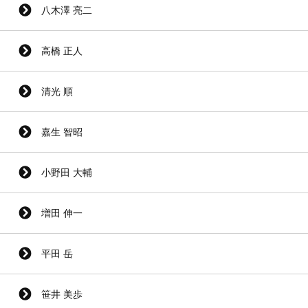
八木澤 亮二
高橋 正人
清光 順
嘉生 智昭
小野田 大輔
増田 伸一
平田 岳
笹井 美歩