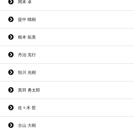
岡本 卓
提中 晴樹
根本 拓美
丹治 克行
恒川 光樹
黒羽 勇太郎
佐々木 哲
古山 大樹