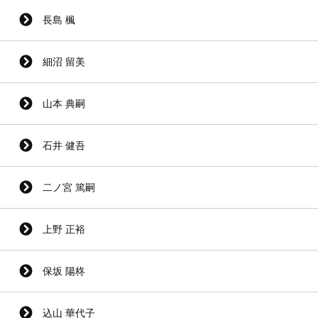
長島 楓
細沼 留美
山本 典嗣
石井 健吾
二ノ宮 篤嗣
上野 正裕
保坂 陽柊
込山 華代子