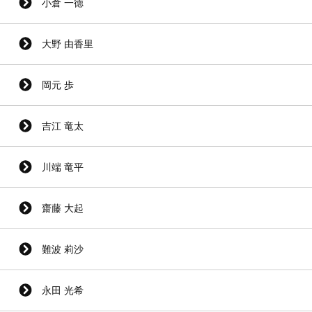
小倉 一徳
大野 由香里
岡元 歩
吉江 竜太
川端 竜平
齋藤 大起
難波 莉沙
永田 光希