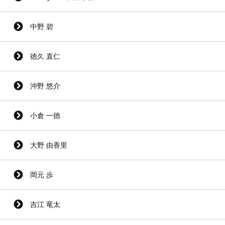
中野 碧
徳久 直仁
沖野 悠介
小倉 一徳
大野 由香里
岡元 歩
吉江 竜太