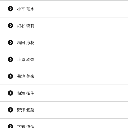
小平 竜水
細谷 瑛莉
増田 涼花
上原 玲奈
菊池 美来
熱海 拓斗
野澤 愛菜
下鶴 流佳