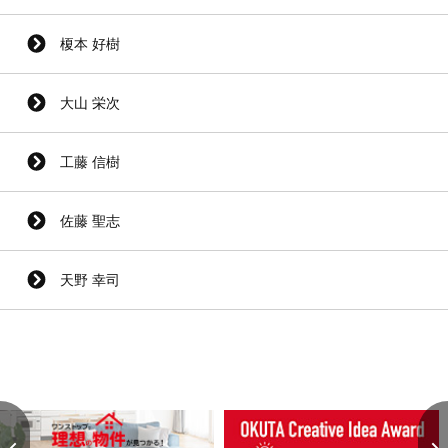
榎本 好樹
大山 栄次
工藤 信樹
佐藤 聖志
天野 幸司