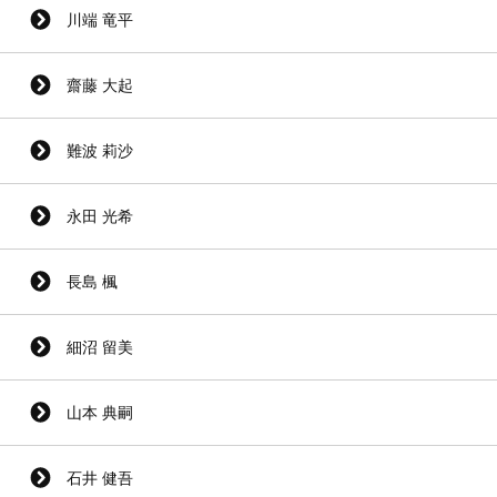
川端 竜平
齋藤 大起
難波 莉沙
永田 光希
長島 楓
細沼 留美
山本 典嗣
石井 健吾