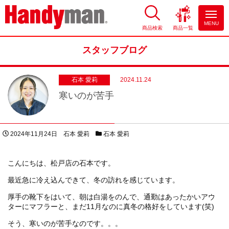
MENU
商品検索
商品一覧
お風呂やキッチンのリフォーム
ならハンディマン
スタッフブログ
石本 愛莉
2024.11.24
寒いのが苦手
投稿日
著者
スタッフブログカテゴリー
2024年11月24日
石本 愛莉
石本 愛莉
こんにちは、松戸店の石本です。
最近急に冷え込んできて、冬の訪れを感じています。
厚手の靴下をはいて、朝は白湯をのんで、通勤はあったかいアウ
ターにマフラーと、まだ11月なのに真冬の格好をしています(笑)
そう、寒いのが苦手なのです。。。