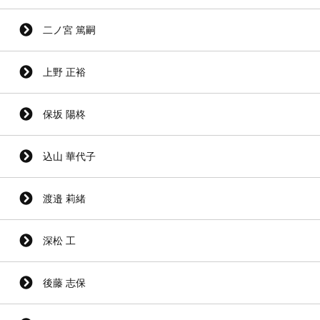
二ノ宮 篤嗣
上野 正裕
保坂 陽柊
込山 華代子
渡邉 莉緒
深松 工
後藤 志保