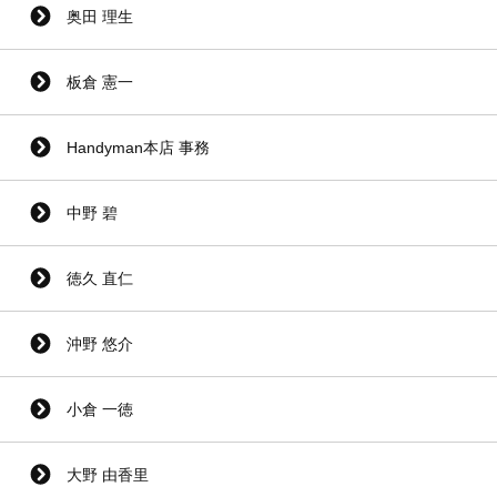
奥田 理生
板倉 憲一
Handyman本店 事務
中野 碧
徳久 直仁
沖野 悠介
小倉 一徳
大野 由香里