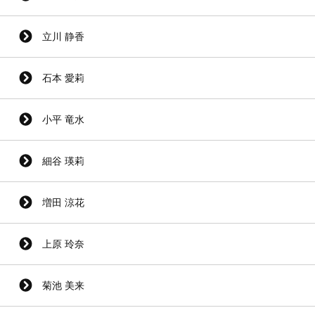
立川 静香
石本 愛莉
小平 竜水
細谷 瑛莉
増田 涼花
上原 玲奈
菊池 美来