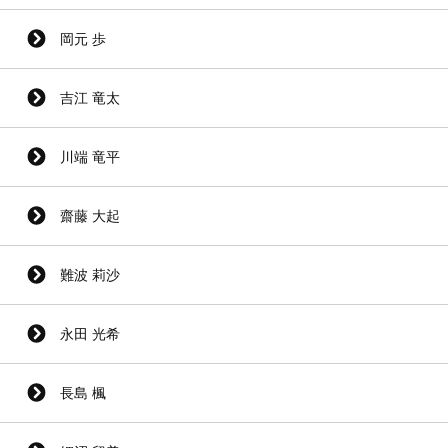
岡元 歩
吉江 竜太
川端 竜平
齋藤 大起
難波 莉沙
永田 光希
長島 楓