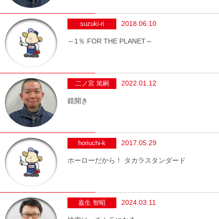
2018.06.10
suzuki-ri
～1％ FOR THE PLANET～
2022.01.12
二ノ宮 篤嗣
鏡開き
2017.05.29
horiuchi-k
ホーローだから！ タカラスタンダード
2024.03.11
嘉生 智昭