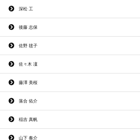
深松 工
後藤 志保
佐野 毬子
佐々木 凜
藤澤 美桜
落合 佑介
稲吉 真帆
山下 奏介