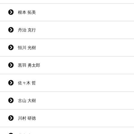
根本 拓美
丹治 克行
恒川 光樹
黒羽 勇太郎
佐々木 哲
古山 大樹
川村 研徳