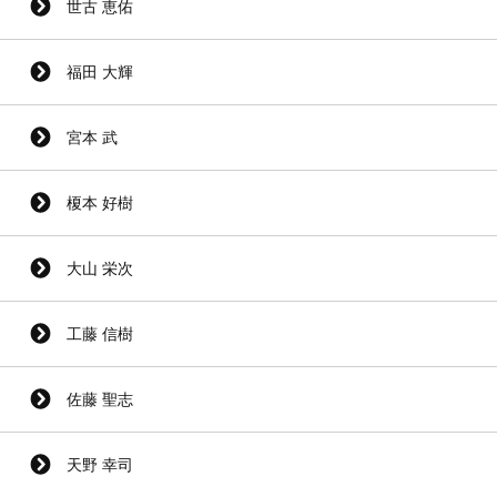
世古 恵佑
福田 大輝
宮本 武
榎本 好樹
大山 栄次
工藤 信樹
佐藤 聖志
天野 幸司