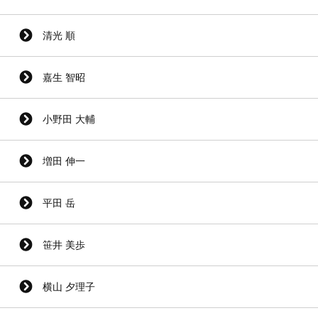
清光 順
嘉生 智昭
小野田 大輔
増田 伸一
平田 岳
笹井 美歩
横山 夕理子