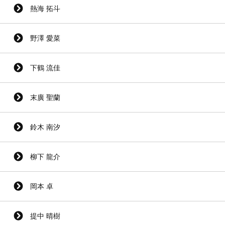
熱海 拓斗
野澤 愛菜
下鶴 流佳
末廣 聖蘭
鈴木 南汐
柳下 龍介
岡本 卓
提中 晴樹