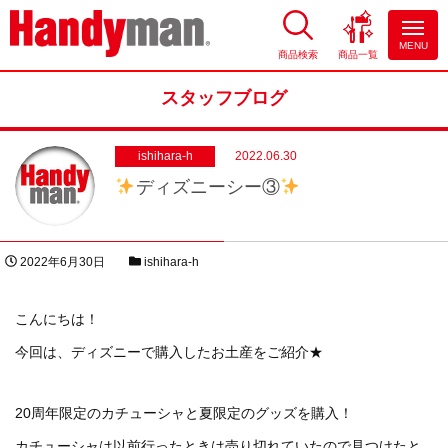
MENU
商品検索
商品一覧
お風呂やキッチンのリフォーム
ならハンディマン
スタッフブログ
ishihara-h
2022.06.30
ディズニーシー③
投稿日
スタッフブログカテゴリー
2022年6月30日
ishihara-h
著者
こんにちは！
今回は、ディズニーで購入したお土産をご紹介★
20周年限定のカチューシャと夏限定のグッズを購入！
カチューシャは以前行ったときは売り切れていたので見つけたと