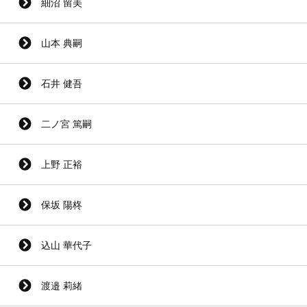
細沼 留美
山本 典嗣
石井 健吾
二ノ宮 篤嗣
上野 正裕
保坂 陽柊
込山 華代子
渡邉 莉緒