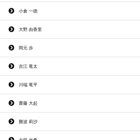
小倉 一徳
大野 由香里
岡元 歩
吉江 竜太
川端 竜平
齋藤 大起
難波 莉沙
永田 光希