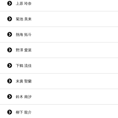
上原 玲奈
菊池 美来
熱海 拓斗
野澤 愛菜
下鶴 流佳
末廣 聖蘭
鈴木 南汐
柳下 龍介