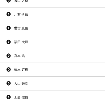
古山 大樹
川村 研徳
世古 恵佑
福田 大輝
宮本 武
榎本 好樹
大山 栄次
工藤 信樹