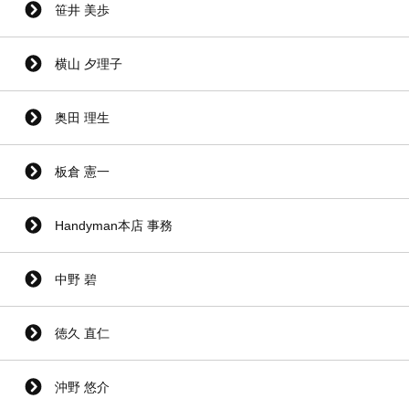
笹井 美歩
横山 夕理子
奥田 理生
板倉 憲一
Handyman本店 事務
中野 碧
徳久 直仁
沖野 悠介