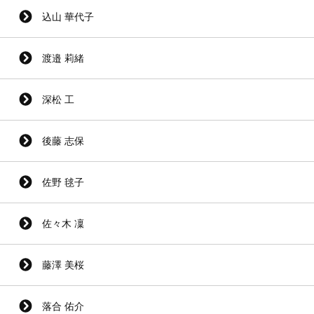
込山 華代子
渡邉 莉緒
深松 工
後藤 志保
佐野 毬子
佐々木 凜
藤澤 美桜
落合 佑介