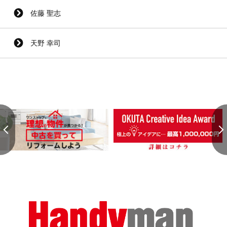
佐藤 聖志
天野 幸司