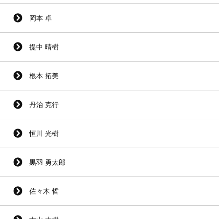
岡本 卓
提中 晴樹
根本 拓美
丹治 克行
恒川 光樹
黒羽 勇太郎
佐々木 哲