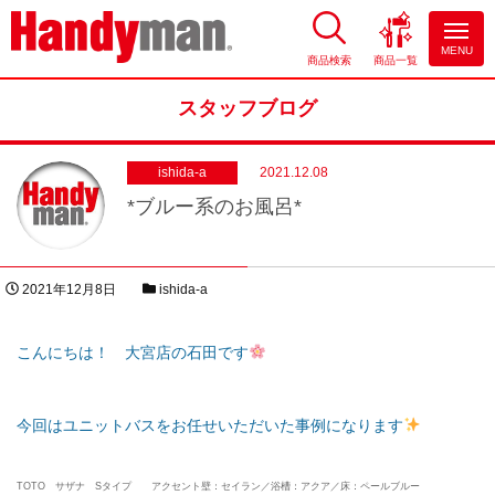
MENU
商品検索
商品一覧
お風呂やキッチンのリフォーム
ならハンディマン
スタッフブログ
ishida-a
2021.12.08
*ブルー系のお風呂*
投稿日
スタッフブログカテゴリー
2021年12月8日
ishida-a
著者
こんにちは！ 大宮店の石田です
今回はユニットバスをお任せいただいた事例になります
TOTO サザナ Sタイプ アクセント壁：セイラン／浴槽：アクア／床：ペールブルー