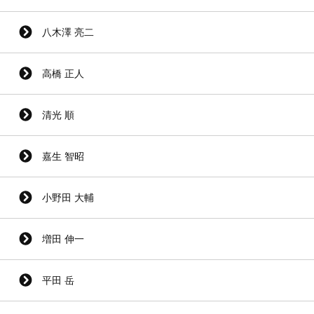
八木澤 亮二
高橋 正人
清光 順
嘉生 智昭
小野田 大輔
増田 伸一
平田 岳