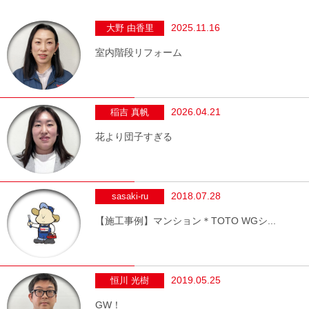
2025.11.16
大野 由香里
室内階段リフォーム
2026.04.21
稲吉 真帆
花より団子すぎる
2018.07.28
sasaki-ru
【施工事例】マンション＊TOTO WGシ...
2019.05.25
恒川 光樹
GW！