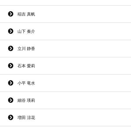
稲吉 真帆
山下 奏介
立川 静香
石本 愛莉
小平 竜水
細谷 瑛莉
増田 涼花