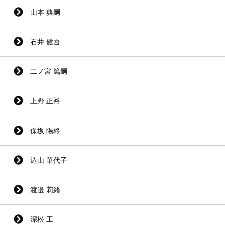
山本 典嗣
石井 健吾
二ノ宮 篤嗣
上野 正裕
保坂 陽柊
込山 華代子
渡邉 莉緒
深松 工