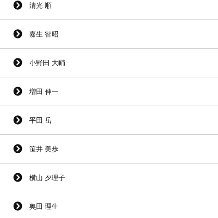
清光 順
嘉生 智昭
小野田 大輔
増田 伸一
平田 岳
笹井 美歩
横山 夕理子
奥田 理生