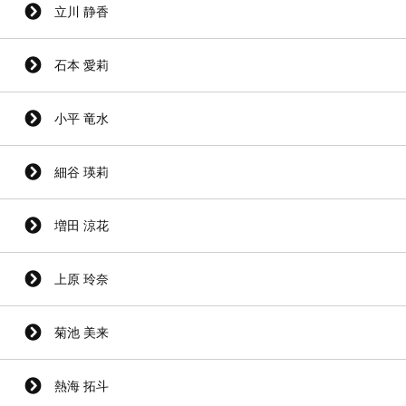
立川 静香
石本 愛莉
小平 竜水
細谷 瑛莉
増田 涼花
上原 玲奈
菊池 美来
熱海 拓斗