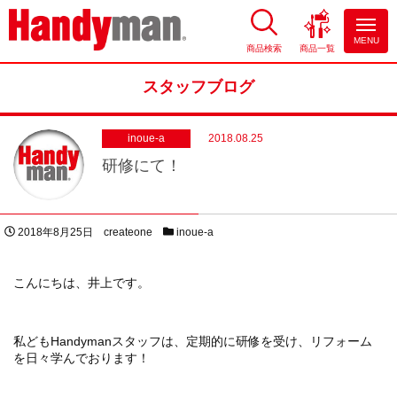
MENU
商品検索
商品一覧
お風呂やキッチンのリフォーム
ならハンディマン
スタッフブログ
inoue-a
2018.08.25
研修にて！
投稿日
著者
スタッフブログカテゴリー
2018年8月25日
createone
inoue-a
こんにちは、井上です。
私どもHandymanスタッフは、定期的に研修を受け、リフォーム
を日々学んでおります！