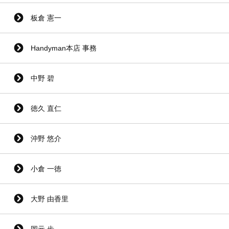
板倉 憲一
Handyman本店 事務
中野 碧
徳久 直仁
沖野 悠介
小倉 一徳
大野 由香里
岡元 歩