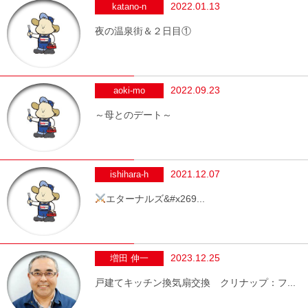
2022.01.13
katano-n
夜の温泉街＆２日目①
2022.09.23
aoki-mo
～母とのデート～
2021.12.07
ishihara-h
エターナルズ&#x269...
2023.12.25
増田 伸一
戸建てキッチン換気扇交換 クリナップ：フ...