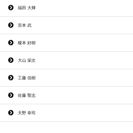
福田 大輝
宮本 武
榎本 好樹
大山 栄次
工藤 信樹
佐藤 聖志
天野 幸司