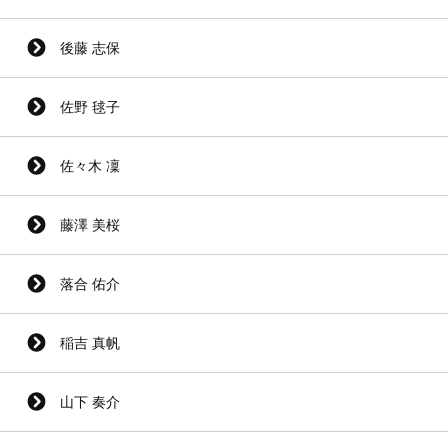
後藤 志保
佐野 毬子
佐々木 凜
藤澤 美桜
落合 佑介
稲吉 真帆
山下 奏介