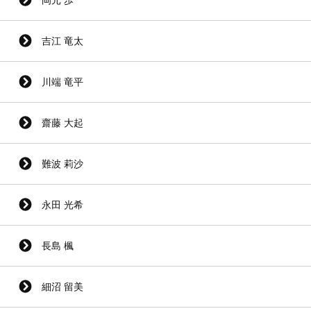
吉江 竜太
川端 竜平
齋藤 大起
難波 莉沙
永田 光希
長島 楓
細沼 留美