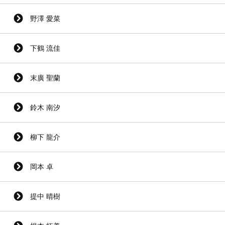
野澤 愛菜
下鶴 流佳
末廣 聖蘭
鈴木 南汐
柳下 龍介
岡本 卓
提中 晴樹