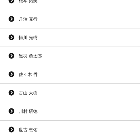
根本 拓美
丹治 克行
恒川 光樹
黒羽 勇太郎
佐々木 哲
古山 大樹
川村 研徳
世古 恵佑