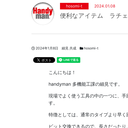
hosomi-t
2024.01.08
便利なアイテム ラチ
投稿日
著者
スタッフブログカテゴリー
2024年1月8日
細見 共成
hosomi-t
こんにちは！
handyman 多機能工課の細見です。
現場でよく使う工具の中の一つに、手
す。
特徴としては、通常のタイプより早く
ビット交換できるので、長さだったり