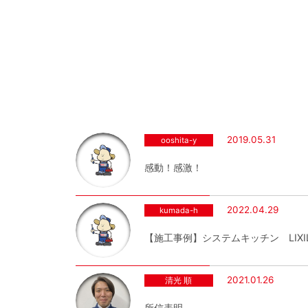
2019.05.31
ooshita-y
感動！感激！
2022.04.29
kumada-h
【施工事例】システムキッチン LIXI
2021.01.26
清光 順
所信表明