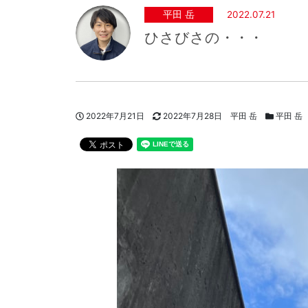
平田 岳
2022.07.21
ひさびさの・・・
投稿日
更新日
著者
スタッフブ
2022年7月21日
2022年7月28日
平田 岳
平田 岳