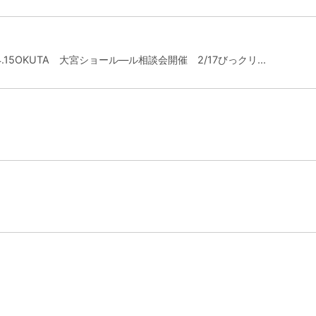
15OKUTA 大宮ショール―ル相談会開催 2/17びっクリ...