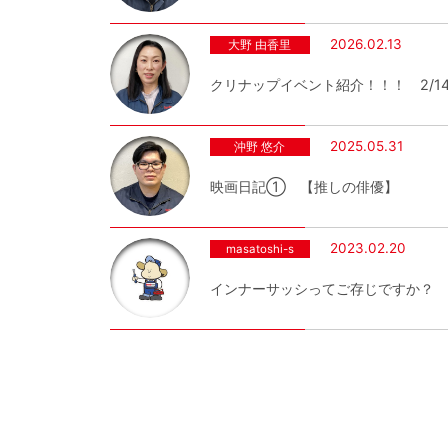
2026.02.13
大野 由香里
クリナップイベント紹介！！！ 2/14.
2025.05.31
沖野 悠介
映画日記① 【推しの俳優】
2023.02.20
masatoshi-s
インナーサッシってご存じですか？