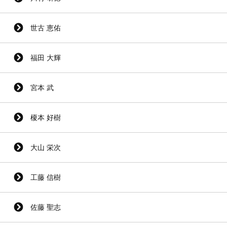
世古 恵佑
福田 大輝
宮本 武
榎本 好樹
大山 栄次
工藤 信樹
佐藤 聖志