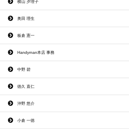
横山 夕理子
奥田 理生
板倉 憲一
Handyman本店 事務
中野 碧
徳久 直仁
沖野 悠介
小倉 一徳