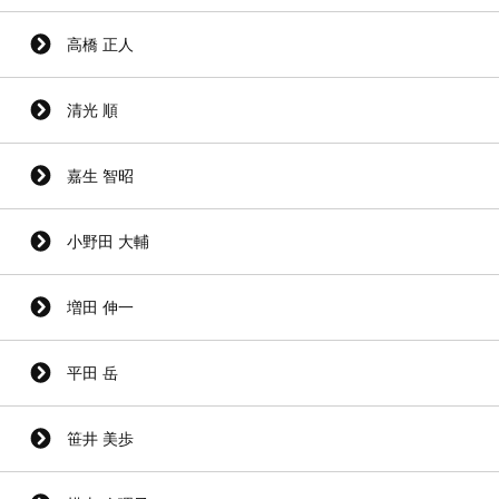
高橋 正人
清光 順
嘉生 智昭
小野田 大輔
増田 伸一
平田 岳
笹井 美歩