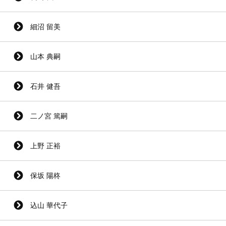
細沼 留美
山本 典嗣
石井 健吾
二ノ宮 篤嗣
上野 正裕
保坂 陽柊
込山 華代子