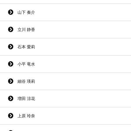
山下 奏介
立川 静香
石本 愛莉
小平 竜水
細谷 瑛莉
増田 涼花
上原 玲奈