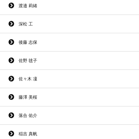
渡邉 莉緒
深松 工
後藤 志保
佐野 毬子
佐々木 凜
藤澤 美桜
落合 佑介
稲吉 真帆