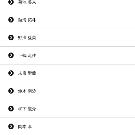
菊池 美来
熱海 拓斗
野澤 愛菜
下鶴 流佳
末廣 聖蘭
鈴木 南汐
柳下 龍介
岡本 卓