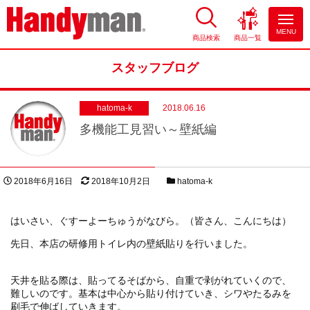
MENU
商品検索
商品一覧
お風呂やキッチンのリフォーム
ならハンディマン
スタッフブログ
hatoma-k
2018.06.16
多機能工見習い～壁紙編
投稿日
更新日
スタッフブログカテゴリー
2018年6月16日
2018年10月2日
hatoma-k
著者
はいさい、ぐすーよーちゅうがなびら。（皆さん、こんにちは）
先日、本店の研修用トイレ内の壁紙貼りを行いました。
天井を貼る際は、貼ってるそばから、自重で剥がれていくので、
難しいのです。基本は中心から貼り付けていき、シワやたるみを
刷毛で伸ばしていきます。