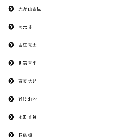
大野 由香里
岡元 歩
吉江 竜太
川端 竜平
齋藤 大起
難波 莉沙
永田 光希
長島 楓